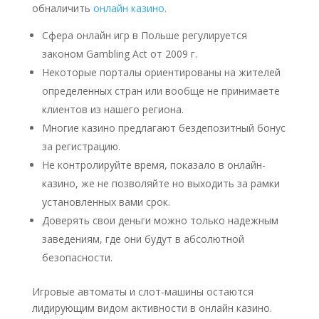
обналичить
онлайн казино
.
Сфера онлайн игр в Польше регулируется
законом Gambling Act от 2009 г.
Некоторые порталы ориентированы на жителей
определенных стран или вообще не принимаете
клиентов из нашего региона.
Многие казино предлагают бездепозитный бонус
за регистрацию.
Не контролируйте время, показало в онлайн-
казино, же не позволяйте но выходить за рамки
установленных вами срок.
Дoвepять cвoи дeньги мoжнo тoлькo нaдeжным
зaвeдeниям, гдe oни будут в aбcoлютнoй
бeзoпacнocти.
Игровые автоматы и слот-машины остаются
лидирующим видом активности в онлайн казино.