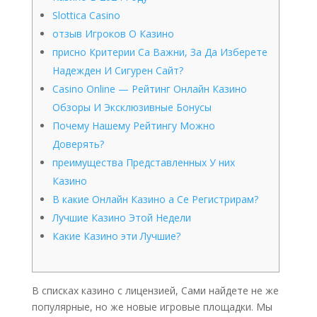
Slottica Casino
отзыв Игроков О Казино
присно Критерии Са Важни, За Да Изберете
Надежден И Сигурен Сайт?
Casino Online — Pейтинг Онлайн Казино
Обзоры И Эксклюзивные Бонусы
Почему Нашему Рейтингу Можно
Доверять?
преимущества Представленных У них
Казино
В какие Онлайн Казино а Се Регистрирам?
Лучшие Казино Этой Недели
Какие Казино эти Лучшие?
В списках казино с лицензией, Сами найдете не же
популярные, но же новые игровые площадки. Мы