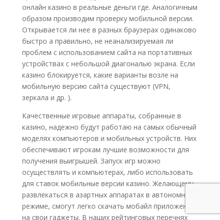
онлайн казино в реальные деньги где. Аналогичным
образом производим проверку мобильной версии.
Открывается ли нее в разных браузерах одинаково
быстро а правильно, не неанализируемая ли
проблем с использованием сайта на портативных
устройствах с небольшой диагональю экрана. Если
казино блокируется, какие варианты возле на
мобильную версию сайта существуют (VPN,
зеркала и др. ).
Качественные игровые аппараты, собранные в
казино, надежно будут работаю на самых обычный
моделях компьютеров и мобильных устройств. Них
обеспечивают игрокам лучшие возможности для
получения выигрышей. Запуск игр можно
осуществлять и компьютерах, либо использовать
для ставок мобильные версии казино. Желающему
развлекаться в азартных аппаратах в автономном
режиме, смогут легко скачать мобайл приложения
на свои гаджеты. В наших рейтинговых перечнях