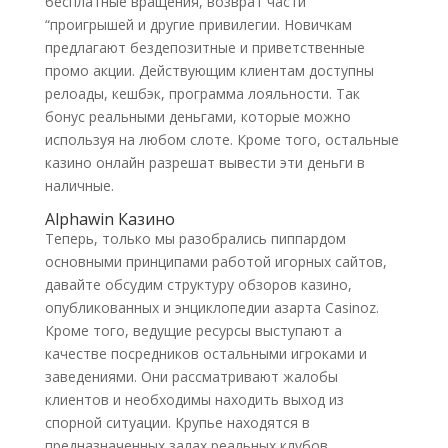
бесплатные вращения, возврат части”
“проигрышей и другие привилегии. Новичкам
предлагают бездепозитные и приветственные
промо акции. Действующим клиентам доступны
релоады, кешбэк, программа лояльности. Так
бонус реальными деньгами, которые можно
используя на любом слоте. Кроме того, остальные
казино онлайн разрешат вывести эти деньги в
наличные.
Alphawin Казино
Теперь, только мы разобрались пиппардом
основными принципами работой игорных сайтов,
давайте обсудим структуру обзоров казино,
опубликованных и энциклопедии азарта Casinoz.
Кроме того, ведущие ресурсы выступают а
качестве посредников остальными игроками и
заведениями. Они рассматривают жалобы
клиентов и необходимы находить выход из
спорной ситуации. Крупье находятся в
предназначенных залах реальных клубов,