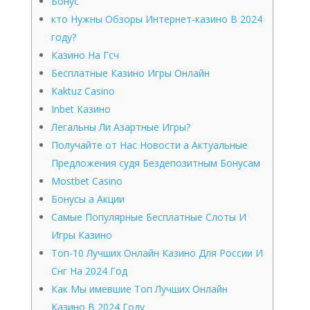
Бонус
кто Нужны Обзоры Интернет-казино В 2024
году?
Казино На Гсч
Бесплатные Казино Игры Онлайн
Kaktuz Casino
Inbet Казино
Легальны Ли Азартные Игры?
Получайте от Нас Новости а Актуальные
Предложения судя Бездепозитным Бонусам
Mostbet Casino
Бонусы а Акции
Самые Популярные Бесплатные Слоты И
Игры Казино
Toп-10 Лучшиx Oнлaйн Кaзинo Для Poccии И
Cнг Нa 2024 Гoд
Как Мы имевшие Топ Лучших Онлайн
Казино В 2024 Году