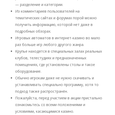
— разделение и категории.
Из комментариев пользователей на
тематических сайтах и форумах порой можно
получить информацию, которой нет даже в
подробных обзорах.
Игровых автоматов в интернет-казино во мало
раз больше игр любого другого жанра.
Крупье находятся в специальных залах реальных
клубов, телестудиях и предназначенных
помещениях, где установлены столы и такое
оборудование.
Обычно игрокам даже не нужно скачивать и
устанавливать специально программу, хотя то
подход также распространён.
Пожалуйста, перед участием в акции пристально
ознакомьтесь со всеми положениями и
условиями, касающимися казино.