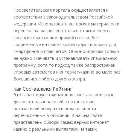
Просветительская портала осуществляется и
соответствии с законодательством Российской
Федерации. Использовать авторских материалов и
перепечатка разрешена только с письменного
согласия с указанием прямой ссылки. Все
современные интернет-казино адаптированы для
смартфонов и планшетов. Обычно игрокам только
не нужно скачивать и устанавливать специальную
программу, хотя то подход также распространён.
Игровых автоматов и интернет-казино во мало раз
больше игр любого другого жанра.
как Составлялся Рейтинг
Это гарантирует одинаковая шансы на выигрыш
для всех пользователей, соответствие
показателей возврата и волатильности
перечисленным в описании. В нашем сайте
представлены обзоры самых верных интернет
казино с реальными выплатами. И таких