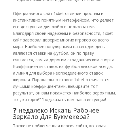
Официального сайт 1xbet отличии простым и
инстинктивно понятным интерфейсом, что делает
его доступным для любого пользователя.
Благодаря своей надежным и безопасности, 1xbet
сайт завоевал доверие многих игроков со всего
мира. Наиболее популярными на сегодня день
являются ставки на футбол, он по праву
считается, самым дорогим страдальческим спорта.
Коэффициенты ставок на футбол высокой всегда,
а линия для выбора неопределенного ставок
широкая. Параллельно ставок 1xbet отличаются
лучшими коэффициентами, выбирайте тот
результат, он вам покажется наиболее вероятным,
тот, который” “подсказать вам ваша интуиция!
❓ недалеко Искать Рабочее
Зеркало Для Букмекера?
Также нет облегченная версия сайта, которая