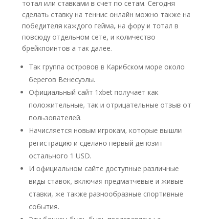
тотал или ставками в счет по сетам. Сегодня
сделать ставку на теннис онлайн можно также на
победителя каждого гейма, на фору и тотал в
повсюду отдельном сете, и количество
брейкпоинтов а так далее.
Так группа островов в Карибском море около
берегов Венесуэлы.
Официальный сайт 1xbet получает как
положительные, так и отрицательные отзыв от
пользователей.
Начисляется новым игрокам, которые вышли
регистрацию и сделано первый депозит
остального 1 USD.
И официальном сайте доступные различные
виды ставок, включая предматчевые и живые
ставки, же также разнообразные спортивные
события.