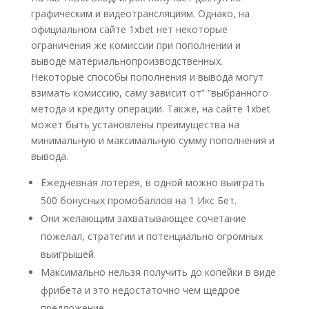
графическим и видеотрансляциям. Однако, на
официальном сайте 1xbet нет некоторые
ограничения же комиссии при пополнении и
выводе материальнопроизводственных.
Некоторые способы пополнения и вывода могут
взимать комиссию, саму зависит от” “выбранного
метода и кредиту операции. Также, на сайте 1xbet
может быть установлены преимущества на
минимальную и максимальную сумму пополнения и
вывода.
Ежедневная лотерея, в одной можно выиграть
500 бонусных промобаллов на 1 Икс Бет.
Они желающим захватывающее сочетание
пожелал, стратегии и потенциально огромных
выигрышей.
Максимально нельзя получить до копейки в виде
фрибета и это недостаточно чем щедрое
предложение.