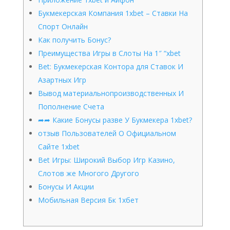
Букмекерская Компания 1xbet – Ставки На
Спорт Онлайн
Как получить Бонус?
Преимущества Игры в Слоты На 1″ “xbet
Bet: Букмекерская Контора для Ставок И
Азартных Игр
Вывод материальнопроизводственных И
Пополнение Счета
➦➦ Какие Бонусы разве У Букмекера 1xbet?
отзыв Пользователей О Официальном
Сайте 1xbet
Bet Игры: Широкий Выбор Игр Казино,
Слотов же Многого Другого
Бонусы И Акции
Мобильная Версия Бк 1хбет