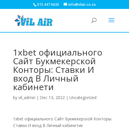
072 447 6630
info@vilair.co.za
1xbet официального
Сайт Букмекерской
Конторы: Ставки И
вход В Личный
кабинети
by
vil_admin
|
Dec 13, 2022
|
Uncategorized
1xbet официального Сайт Букмекерской Конторы:
Ставки И вход В Личный кабинетик