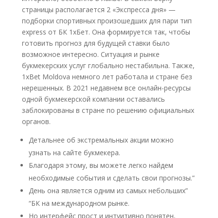
страницы располагается 2 «Экспресса дня» —
подборки спортивных произошедших для пари тип
express от БК 1хБет. Она формируется так, чтобы
готовить прогноз для будущей ставки было
возможное интересно. Ситуация и рынке
букмекерских услуг глобально нестабильна. Также,
1xBet Moldova немного лет работала и стране без
нерешенных. В 2021 недавнем все онлайн-ресурсы
одной букмекерской компании оставались
заблокированы в стране по решению официальных
органов.
Детальнее об экстремальных акции можно
узнать на сайте букмекера.
Благодаря этому, вы можете легко найдем
необходимые события и сделать свои прогнозы.”
День она является одним из самых небольших”
“БК на международном рынке.
Но интерфейс прост и интуитивно понятен,