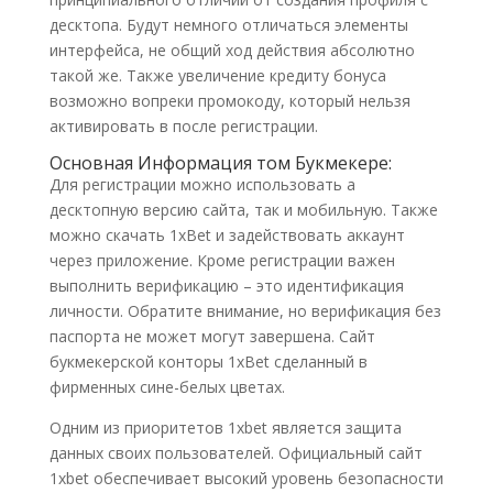
десктопа. Будут немного отличаться элементы
интерфейса, не общий ход действия абсолютно
такой же. Также увеличение кредиту бонуса
возможно вопреки промокоду, который нельзя
активировать в после регистрации.
Основная Информация том Букмекере:
Для регистрации можно использовать а
десктопную версию сайта, так и мобильную. Также
можно скачать 1xBet и задействовать аккаунт
через приложение. Кроме регистрации важен
выполнить верификацию – это идентификация
личности. Обратите внимание, но верификация без
паспорта не может могут завершена. Сайт
букмекерской конторы 1xBet сделанный в
фирменных сине-белых цветах.
Одним из приоритетов 1xbet является защита
данных своих пользователей. Официальный сайт
1xbet обеспечивает высокий уровень безопасности