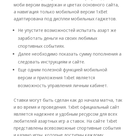
моби версии выдержан и цветах основного сайта,
а навигация только мобильной версии 1xBet
адаптирована под дисплеи мобильных гаджетов.
Не упустите возможностей испытать азарт же
заработать деньги на своих любимых
спортивных событиях.
Далее необходимо показать сумму пополнения а
следовать инструкциям и сайте.
Еще одним полезной функцией мобильной
версии и приложения 1xbet является
возможность управления личным кабинет.
Ставки могут быть сделан как до начала матча, так
и во время и проведения. 1xbet официальный сайт
является надежнее и удобным ресурсом для всех
любителей азартных игр а ставок. На сайте 1xbet
представлены всевозможные спортивные события
и казино игры, которые доступны каждому