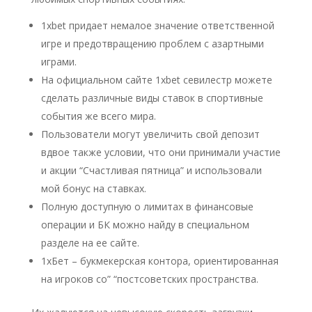
1xbet придает немалое значение ответственной
игре и предотвращению проблем с азартными
играми.
На официальном сайте 1xbet севилестр можете
сделать различные виды ставок в спортивные
события же всего мира.
Пользователи могут увеличить свой депозит
вдвое также условии, что они принимали участие
и акции “Счастливая пятница” и использовали
мой бонус на ставках.
Полную доступную о лимитах в финансовые
операции и БК можно найду в специальном
разделе на ее сайте.
1хБет – букмекерская контора, ориентированная
на игроков со” “постсоветских пространства.