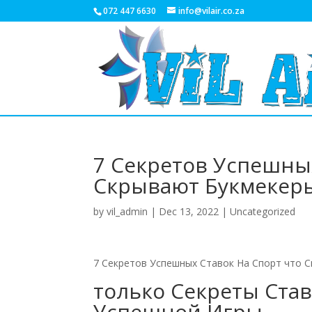
072 447 6630
info@vilair.co.za
7 Секретов Успешных
Скрывают Букмекер
by
vil_admin
|
Dec 13, 2022
|
Uncategorized
7 Секретов Успешных Ставок На Спорт что 
только Секреты Став
Успешной Игры