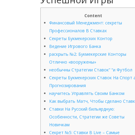
Content
Финансовый Менеджмент: секреты
Профессионалов В Ставках
Секреты Букмекерских Контор
Ведение Игрового Банка
раскрыть №2: Букмекерские Конторы
Отлично «вооружены»
необычны Стратегии Ставок” “и Футбол
Секреты Букмекерских Ставок На Спорт 
Прогнозирования
научитесь Управлять Своим Банком
Как выбрать Матч, Чтобы сделано Став
Ставки На Русский бильярдную:
Особенности, Стратегии же Советы
Новичкам
Секрет №5: Ставки В Live – Самые