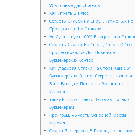
Убыточные ддя Игроков
Как Играть В Плюс
Секреты Ставок На Спорт, также Как Не
Проигрывать На Ставках
Не Существует 100% Выигрышных Ставо
Секреты Ставок На Спорт, Схемы И Сов
Профессионалов Для Новичков
Букмекерских Контор
Как угадывая Ставки На Спорт Какие У
Букмекерских Контор Секреты, позволят
Быть Всегда и Плюсе И обманывать
Игроков
тайну №6 Live-ставки Выгодны Только
Букмекерам
Проигрыш – Участь Основной Массы
Игроков
Секрет 5: «сервисы В Помощь Игрокам»