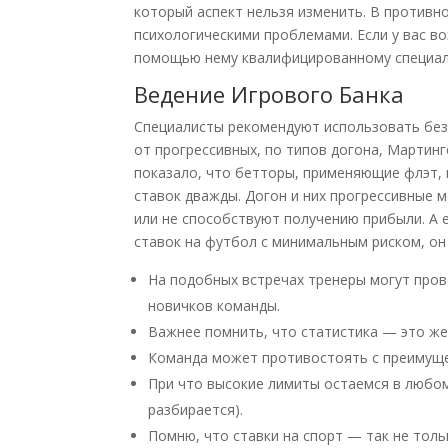
который аспект нельзя изменить. В противн
психологическими проблемами. Если у вас в
помощью нему квалифицированному специал
Ведение Игрового Банка
Специалисты рекомендуют использовать безо
от прогрессивных, по типов догона, Мартин
показало, что бетторы, применяющие флэт, 
ставок дважды. Догон и них прогрессивные м
или не способствуют получению прибыли. А е
ставок на футбол с минимальным риском, он
На подобных встречах тренеры могут пров
новичков команды.
Важнее помнить, что статистика — это же
Команда может противостоять с преимуще
При что высокие лимиты остаемся в любом
разбирается).
Помню, что ставки на спорт — так не толь