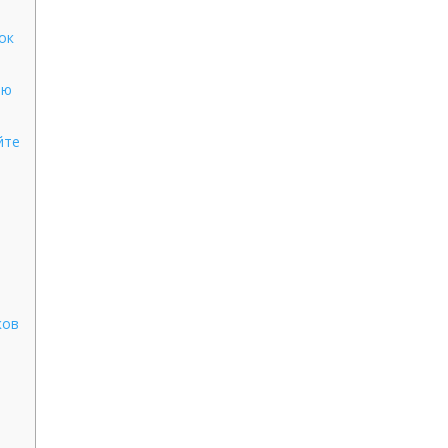
ок
ию
йте
ков