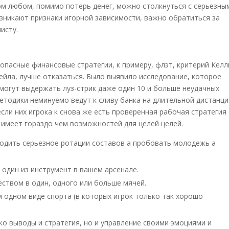
ом любом, помимо потерь денег, можно столкнуться с серьезны
озникают признаки игорной зависимости, важно обратиться за
исту.
пасные финансовые стратегии, к примеру, флэт, критерий Келли
гейла, лучше отказаться. Было выявило исследование, которое
могут выдержать луз-стрик даже один 10 и больше неудачных
етодики неминуемо ведут к сливу банка на длительной дистанци
сли них игрока к снова же есть проверенная рабочая стратегия
 имеет гораздо чем возможностей для целей целей.
одить серьезное ротации составов а пробовать молодежь а
 один из инструмент в вашем арсенале.
ством в один, одного или больше мячей.
 одном виде спорта (в которых игрок только так хорошо
ко выводы и стратегия, но и управление своими эмоциями и