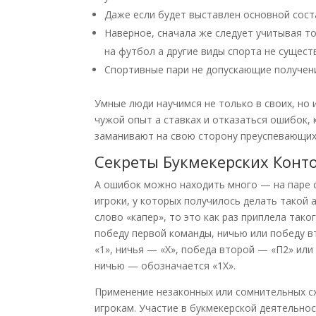
Даже если будет выставлен основной соста
Наверное, сначала же следует учитывая т
на футбол а другие виды спорта не сущест
Спортивные пари не допускающие получени
Умные люди научимся не только в своих, но 
чужой опыт а ставках и отказаться ошибок, 
заманивают на свою сторону преуспевающих
Секреты Букмекерских Конт
А ошибок можно находить много — на паре 
игроки, у которых получилось делать такой а
слово «капер», то это как раз приплела тако
победу первой команды, ничью или победу в
«1», ничья — «Х», победа второй — «П2» ил
ничью — обозначается «1Х».
Применение незаконных или сомнительных сх
игрокам. Участие в букмекерской деятельно