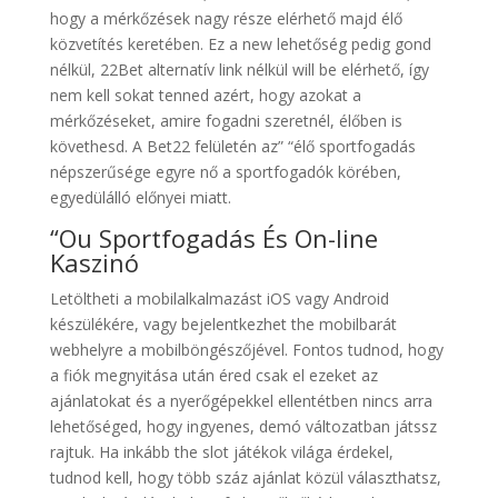
hogy a mérkőzések nagy része elérhető majd élő
közvetítés keretében. Ez a new lehetőség pedig gond
nélkül, 22Bet alternatív link nélkül will be elérhető, így
nem kell sokat tenned azért, hogy azokat a
mérkőzéseket, amire fogadni szeretnél, élőben is
követhesd. A Bet22 felületén az” “élő sportfogadás
népszerűsége egyre nő a sportfogadók körében,
egyedülálló előnyei miatt.
“Ou Sportfogadás És On-line
Kaszinó
Letöltheti a mobilalkalmazást iOS vagy Android
készülékére, vagy bejelentkezhet the mobilbarát
webhelyre a mobilböngészőjével. Fontos tudnod, hogy
a fiók megnyitása után éred csak el ezeket az
ajánlatokat és a nyerőgépekkel ellentétben nincs arra
lehetőséged, hogy ingyenes, demó változatban játssz
rajtuk. Ha inkább the slot játékok világa érdekel,
tudnod kell, hogy több száz ajánlat közül választhatsz,