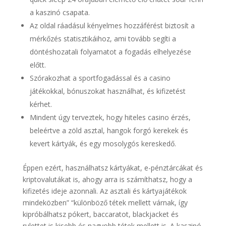
a kaszinó csapata.
Az oldal ráadásul kényelmes hozzáférést biztosít a
mérkőzés statisztikáihoz, ami tovább segíti a
döntéshozatali folyamatot a fogadás elhelyezése
előtt.
Szórakozhat a sportfogadással és a casino
játékokkal, bónuszokat használhat, és kifizetést
kérhet.
Mindent úgy terveztek, hogy hiteles casino érzés,
beleértve a zöld asztal, hangok forgó kerekek és
kevert kártyák, és egy mosolygós kereskedő.
Éppen ezért, használhatsz kártyákat, e-pénztárcákat és
kriptovalutákat is, ahogy arra is számíthatsz, hogy a
kifizetés ideje azonnali. Az asztali és kártyajátékok
mindeközben” “különböző tétek mellett várnak, így
kipróbálhatsz pókert, baccaratot, blackjacket és
rulettet is kisebb és nagyobb tétek mellett is. A kaszinó