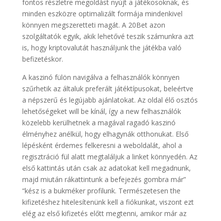
fontos részletre megoldást nyújt a játékosoknak, és
minden eszközre optimalizált formája mindenkivel
könnyen megszeretteti magát. A 20Bet azon
szolgáltatók egyik, akik lehetővé teszik számunkra azt
is, hogy kriptovalutát használjunk the játékba való
befizetéskor.
A kaszinó fülön navigálva a felhasználók könnyen
szűrhetik az általuk preferált játéktípusokat, beleértve
a népszerű és legújabb ajánlatokat. Az oldal élő osztós
lehetőségeket will be kínál, így a new felhasználók
közelebb kerülhetnek a magával ragadó kaszinó
élményhez anélkül, hogy elhagynák otthonukat. Első
lépésként érdemes felkeresni a weboldalát, ahol a
regisztráció fül alatt megtaláljuk a linket könnyedén. Az
első kattintás után csak az adatokat kell megadnunk,
majd miután rákattintunk a befejezés gombra már”
“kész is a bukméker profilunk. Természetesen the
kifizetéshez hitelesítenünk kell a fiókunkat, viszont ezt
elég az első kifizetés előtt megtenni, amikor már az