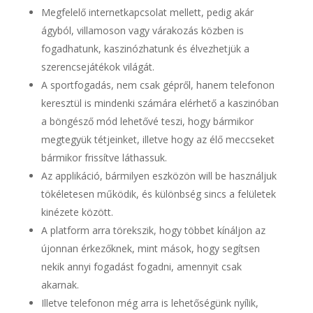
Megfelelő internetkapcsolat mellett, pedig akár
ágyból, villamoson vagy várakozás közben is
fogadhatunk, kaszinózhatunk és élvezhetjük a
szerencsejátékok világát.
A sportfogadás, nem csak gépről, hanem telefonon
keresztül is mindenki számára elérhető a kaszinóban
a böngésző mód lehetővé teszi, hogy bármikor
megtegyük tétjeinket, illetve hogy az élő meccseket
bármikor frissítve láthassuk.
Az applikáció, bármilyen eszközön will be használjuk
tökéletesen működik, és különbség sincs a felületek
kinézete között.
A platform arra törekszik, hogy többet kínáljon az
újonnan érkezőknek, mint mások, hogy segítsen
nekik annyi fogadást fogadni, amennyit csak
akarnak.
Illetve telefonon még arra is lehetőségünk nyílik,