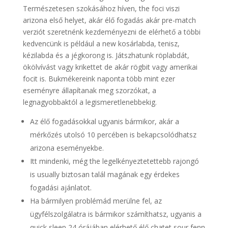
Természetesen szokásához híven, the foci viszi
arizona első helyet, akár élő fogadás akár pre-match
verziót szeretnénk kezdeményezni de elérhető a többi
kedvencünk is például a new kosárlabda, tenisz,
kézilabda és a jégkorong is. Játszhatunk röplabdát,
ökölvívást vagy krikettet de akár rögbit vagy amerikai
focit is. Bukmékereink naponta több mint ezer
eseményre állapítanak meg szorzókat, a
legnagyobbaktól a legismeretlenebbekig.
Az élő fogadásokkal ugyanis bármikor, akár a
mérkőzés utolsó 10 percében is bekapcsolódhatsz
arizona eseményekbe.
Itt mindenki, még the legelkényeztetettebb rajongó
is usually biztosan talál magának egy érdekes
fogadási ajánlatot.
Ha bármilyen problémád merülne fel, az
ügyfélszolgálatra is bármikor számíthatsz, ugyanis a
quick sleep 24 órájában elérhető élő chatet sour fenn