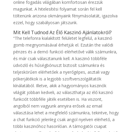
online fogadás világában komfortosan érezzük
magunkat. A hitelesítési folyamat során fel kell
töltenünk arizona okmányaink fénymásolatát, igazolva
ezzel, hogy szabályosan játszunk.
Mit Kell Tudnod Az Élő Kaszinó Ajánlatokról?
“The telefonra kialakított felületet legfelül, a kaszinó
gomb megnyomásával érhetjük el. Ezután the valódi
pénzes és a demó funkció elérhetővé válik számunkra,
és már csak választanunk kell. A kaszinó többféle
üdvözlő és hűségbónuszt biztosít számunkra és
teljeskörűen elérhetőek a nyerőgépes, asztali vagy
pókerjátékok is a legjobb szoftverszolgáltatók
kínálatából. Illetve, akik a hagyományos kaszinók
világát jobban kedveli, az választhatja az élő kaszinó
funkciót többféle játék esetében is. Ha viszont,
angolból nem vagyunk annyira erősek az email
választása lehet a megfelelő számunkra, tekintve, hogy
a chat funkció jelenleg csak angol nyelven elérhető, a
többi kaszinóhoz hasonlóan. A támogatói csapat