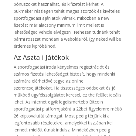
bónuszokat használhat, és kifizetést kérhet. A
bukméker részlegen tehát magas szorzók és kivételes
sportfogadási ajánlatok várnak, miközben a new
fizetést már alacsony minimum limit mellett is
lehetőséged vehicle elvégezni. Nehezen tudnánk tehát
bármi rosszat mondani a weboldalról, így neked will be
érdemes kipróbálnod.
Az Asztali Játékok
A sportfogadási iroda kényelmes regisztrációt és
számos fizetési lehetőséget biztosít, hogy mindenki
számára elérhetővé tegye az online
szerencsejátékokat. Ha tisztességes oddsokat és jól
működő ügyfélszolgálatot keresel, ez the felület ideális
lehet. Az internet egyik legelismertebb Bitcoin
sportfogadási platformjaként a 22bet figyelemre méltó
26 kriptovalutát támogat. Most pedig térjünk ki a
legfontosabb részletekre, amelyekkel tisztában kell
lenned, mielőtt útnak indulsz. Mindeközben pedig