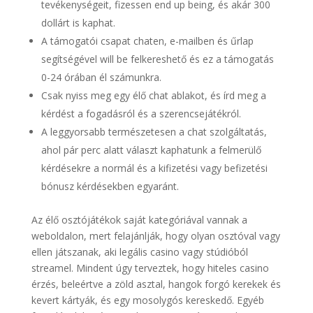
tevékenységeit, fizessen end up being, és akár 300
dollárt is kaphat.
A támogatói csapat chaten, e-mailben és űrlap
segítségével will be felkereshető és ez a támogatás
0-24 órában él számunkra.
Csak nyiss meg egy élő chat ablakot, és írd meg a
kérdést a fogadásról és a szerencsejátékról.
A leggyorsabb természetesen a chat szolgáltatás,
ahol pár perc alatt választ kaphatunk a felmerülő
kérdésekre a normál és a kifizetési vagy befizetési
bónusz kérdésekben egyaránt.
Az élő osztójátékok saját kategóriával vannak a
weboldalon, mert felajánlják, hogy olyan osztóval vagy
ellen játszanak, aki legális casino vagy stúdióból
streamel. Mindent úgy terveztek, hogy hiteles casino
érzés, beleértve a zöld asztal, hangok forgó kerekek és
kevert kártyák, és egy mosolygós kereskedő. Egyéb