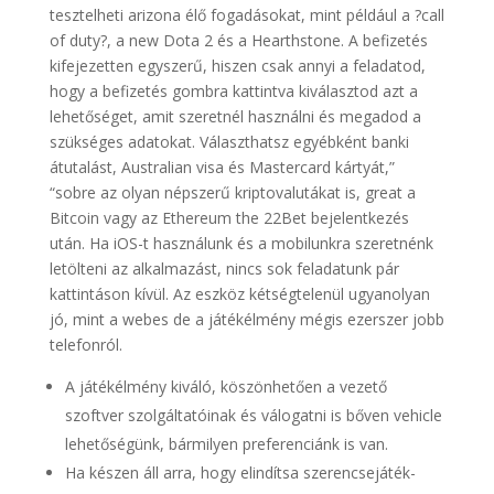
tesztelheti arizona élő fogadásokat, mint például a ?call
of duty?, a new Dota 2 és a Hearthstone. A befizetés
kifejezetten egyszerű, hiszen csak annyi a feladatod,
hogy a befizetés gombra kattintva kiválasztod azt a
lehetőséget, amit szeretnél használni és megadod a
szükséges adatokat. Választhatsz egyébként banki
átutalást, Australian visa és Mastercard kártyát,”
“sobre az olyan népszerű kriptovalutákat is, great a
Bitcoin vagy az Ethereum the 22Bet bejelentkezés
után. Ha iOS-t használunk és a mobilunkra szeretnénk
letölteni az alkalmazást, nincs sok feladatunk pár
kattintáson kívül. Az eszköz kétségtelenül ugyanolyan
jó, mint a webes de a játékélmény mégis ezerszer jobb
telefonról.
A játékélmény kiváló, köszönhetően a vezető
szoftver szolgáltatóinak és válogatni is bőven vehicle
lehetőségünk, bármilyen preferenciánk is van.
Ha készen áll arra, hogy elindítsa szerencsejáték-