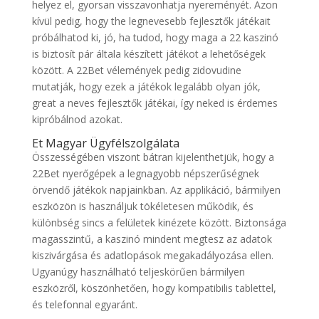
helyez el, gyorsan visszavonhatja nyereményét. Azon
kívül pedig, hogy the legnevesebb fejlesztők játékait
próbálhatod ki, jó, ha tudod, hogy maga a 22 kaszinó
is biztosít pár általa készített játékot a lehetőségek
között. A 22Bet vélemények pedig zidovudine
mutatják, hogy ezek a játékok legalább olyan jók,
great a neves fejlesztők játékai, így neked is érdemes
kipróbálnod azokat.
Et Magyar Ügyfélszolgálata
Összességében viszont bátran kijelenthetjük, hogy a
22Bet nyerőgépek a legnagyobb népszerűségnek
örvendő játékok napjainkban. Az applikáció, bármilyen
eszközön is használjuk tökéletesen működik, és
különbség sincs a felületek kinézete között. Biztonsága
magasszintű, a kaszinó mindent megtesz az adatok
kiszivárgása és adatlopások megakadályozása ellen.
Ugyanúgy használható teljeskörűen bármilyen
eszközről, köszönhetően, hogy kompatibilis tablettel,
és telefonnal egyaránt.