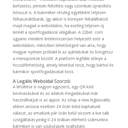
befizetési, pénteki feltöltési vagy szombati újratöltési
bónuszt is. A bukméker részleg egyébként teljesen
felhasználóbarát, így akkor is könnyen feltalálhatod
majd magad a weboldalon, ha esetleg teljesen új
lennél a sportfogadások világában. A 22bet. com
ugyanis mindent értelemszerűen helyezett este a
weboldalon, miközben lehetőséged van arra, hogy
magyar nyelven próbáld ki az ajánlatokat és böngéssz
a menüpontok között. A platform legfőbb előnye a
hozzáférhetőség, amely lehetővé teszi, hogy bárhol és
bármikor sportfogadásokat köss.
A Legális Weboldal Szorzói
A letöltése is nagyon egyszerű, egy QR-kód
beolvasásával és az adatok megadásával már
használhatjuk is az appot. Az űrlap a new leglassabb,
ebben arizona esetben 24 órán belül kaphatunk
választ, az emailünk pár órán belül viszont a live talk
szolgáltatás pedig 0-24 órában elérhető számunkra
bármiben is van szükségünk segítségre.