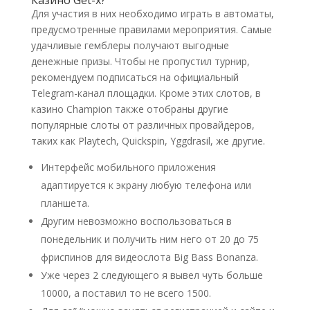
Казино Get-x?
Для участия в них необходимо играть в автоматы,
предусмотренные правилами мероприятия. Самые
удачливые гемблеры получают выгодные
денежные призы. Чтобы не пропустил турнир,
рекомендуем подписаться на официальный
Telegram-канал площадки. Кроме этих слотов, в
казино Champion также отобраны другие
популярные слоты от различных провайдеров,
таких как Playtech, Quickspin, Yggdrasil, же другие.
Интерфейс мобильного приложения
адаптируется к экрану любую телефона или
планшета.
Другим невозможно воспользоваться в
понедельник и получить ним него от 20 до 75
фриспинов для видеослота Big Bass Bonanza.
Уже через 2 следующего я вывел чуть больше
10000, а поставил то не всего 1500.