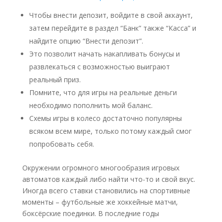
Чтобы внести депозит, войдите в свой аккаунт,
затем перейдите в раздел “Банк” также “Касса” и
найдите опцию “Внести депозит”.
Это позволит начать накапливать бонусы и
развлекаться с возможностью выиграют
реальный приз.
Помните, что для игры на реальные деньги
необходимо пополнить мой баланс.
Схемы игры в колесо достаточно популярны
всяком всем мире, только потому каждый смог
попробовать себя.
Окружении огромного многообразия игровых
автоматов каждый либо найти что-то и свой вкус.
Иногда всего ставки становились на спортивные
моменты – футбольные же хоккейные матчи,
боксёрские поединки. В последние годы