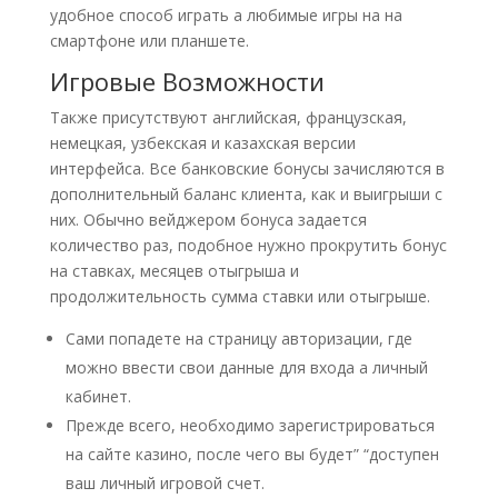
удобное способ играть а любимые игры на на
смартфоне или планшете.
Игровые Возможности
Также присутствуют английская, французская,
немецкая, узбекская и казахская версии
интерфейса. Все банковские бонусы зачисляются в
дополнительный баланс клиента, как и выигрыши с
них. Обычно вейджером бонуса задается
количество раз, подобное нужно прокрутить бонус
на ставках, месяцев отыгрыша и
продолжительность сумма ставки или отыгрыше.
Сами попадете на страницу авторизации, где
можно ввести свои данные для входа а личный
кабинет.
Прежде всего, необходимо зарегистрироваться
на сайте казино, после чего вы будет” “доступен
ваш личный игровой счет.