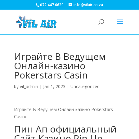
072 447 6630
info@vilair.co.za
Играйте В Ведущем
Онлайн-казино
Pokerstars Casin
by
vil_admin
|
Jan 1, 2023
|
Uncategorized
Играйте В Ведущем Онлайн-казино Pokerstars
Casino
Пин Ап официальный
Сайт Казино Pin Up