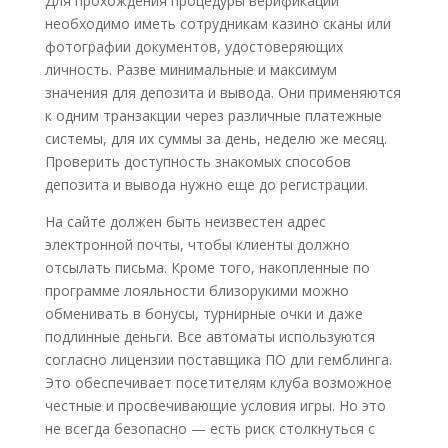
Для прохождения процедуры верификации
необходимо иметь сотрудникам казино сканы или
фотографии документов, удостоверяющих
личность. Разве минимальные и максимум
значения для депозита и вывода. Они применяются
к одним транзакции через различные платежные
системы, для их суммы за день, неделю же месяц.
Проверить доступность знакомых способов
депозита и вывода нужно еще до регистрации.
На сайте должен быть неизвестен адрес
электронной почты, чтобы клиенты должно
отсылать письма. Кроме того, накопленные по
программе лояльности близорукими можно
обменивать в бонусы, турнирные очки и даже
подлинные деньги. Все автоматы используются
согласно лицензии поставщика ПО дли гемблинга.
Это обеспечивает посетителям клуба возможное
честные и просвечивающие условия игры. Но это
не всегда безопасно — есть риск столкнуться с