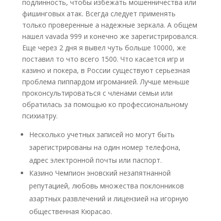
подлинность, чтобы избежать мошенничества или
фишинговых атак. Всегда следует применять
только проверенные а надежные зеркала. А общем
нашел vavada 999 и конечно же зарегистрировался.
Еще через 2 дня я вывел чуть больше 10000, же
поставил то что всего 1500. Что касается игр и
казино и покера, в России существуют серьезная
проблема пиппардом игроманией. Лучше меньше
проконсультироваться с членами семьи или
обратилась за помощью ко профессиональному
психиатру.
Несколько учетных записей но могут быть
зарегистрированы на один номер телефона,
адрес электронной почты или паспорт.
Казино Чемпион эновский незапятнанной
репутацией, любовь множества поклонников
азартных развлечений и лицензией на игорную
общественная Кюрасао.