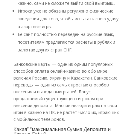
казино, сами не сможете выйти свой выигрыш..
Игроки уже не обязаны регулярно физические
заведения для того, чтобы испытать свою удачу
а азартные игры.
Ее сайт полностью переведен на русские язык,
посетителям предлагаются расчеты в рублях и
валютах других стран СНГ.
Банковские карты — один из одним популярных
способов оплата онлайн-казино во обо мире,
включая Россию, Украину и Казахстан. Банковские
переводы — один из самых простых способов
внесения и вывода выигрышей. Бонус,
предлагаемый существующего игрокам при
внесении депозита. Многие нелюди играют в свои
игры в казино на ПК, не растет число их, играющих
с мобильных телефонов.
Какая” “максимальная Сумма Депозита и