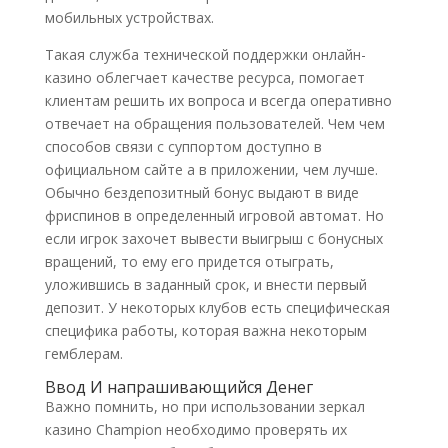
мобильных устройствах.
Такая служба технической поддержки онлайн-
казино облегчает качестве ресурса, помогает
клиентам решить их вопроса и всегда оперативно
отвечает на обращения пользователей. Чем чем
способов связи с суппортом доступно в
официальном сайте а в приложении, чем лучше.
Обычно бездепозитный бонус выдают в виде
фриспинов в определенный игровой автомат. Но
если игрок захочет вывести выигрыш с бонусных
вращений, то ему его придется отыграть,
уложившись в заданный срок, и внести первый
депозит. У некоторых клубов есть специфическая
специфика работы, которая важна некоторым
гемблерам.
Ввод И напрашивающийся Денег
Важно помнить, но при использовании зеркал
казино Champion необходимо проверять их