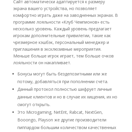
Сайт автоматически адаптируется к размеру
экрана вашего устройства, но позволяет
комфортно играть даже на заводненных экранах. В
программе лояльности «Клуб Чемпионов» есть
несколько уровень. Каждый уровень предлагает
игрокам дополнительные привилегии, такие как
чрезмерное кэшбэк, персональный менеджер и
приглашения в эксклюзивные мероприятия.
Меньше больше игрок играет, тем больше очков
лояльности он накапливает.
Бонусы могут быть бездепозитными или же
потому, добавляться при пополнении счёта.
Данный протокол полностью шифрует личные
данные клиентов и но в случае их хищения, их но
смогут открыть.
Это Microgaming, NetEnt, Rabcat, NextGen,
Booongo, Playson же другие производители
пиппардом большим количеством качественных