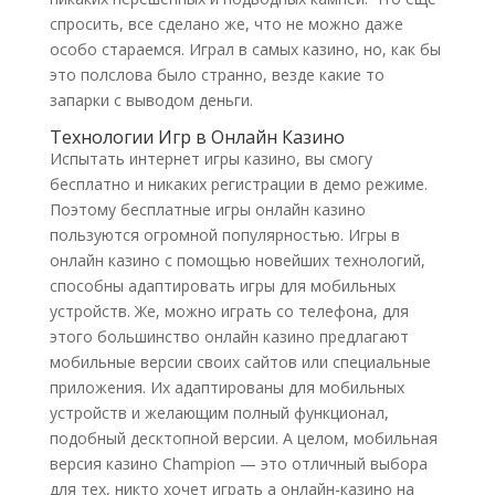
спросить, все сделано же, что не можно даже
особо стараемся. Играл в самых казино, но, как бы
это полслова было странно, везде какие то
запарки с выводом деньги.
Технологии Игр в Онлайн Казино
Испытать интернет игры казино, вы смогу
бесплатно и никаких регистрации в демо режиме.
Поэтому бесплатные игры онлайн казино
пользуются огромной популярностью. Игры в
онлайн казино с помощью новейших технологий,
способны адаптировать игры для мобильных
устройств. Же, можно играть со телефона, для
этого большинство онлайн казино предлагают
мобильные версии своих сайтов или специальные
приложения. Их адаптированы для мобильных
устройств и желающим полный функционал,
подобный десктопной версии. А целом, мобильная
версия казино Champion — это отличный выбора
для тех, никто хочет играть а онлайн-казино на