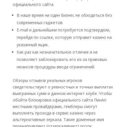
официального сайта.
В наше время ни один бизнес не обходиться без
современных гаджетов.
E-mail и дальнейшем потребуется подтвердили,
перейдя по ссылке, которую отправит казино на
указанный ящик.
Как раз как незначительное отличие и не
позволяет заблокировать его из-за правовых
нюансов процедуры ввода ограничений.
Обзоры отзывов реальных игроков
свидетельствуют о ревностных и точных выплатах
выигранных сумм и данном интернет клубе. Чтобы
обойти блокировки официального сайта ПинАп
местными провайдерами, гемблеры смогут
выполнять прохода в сервис казино через
альтернативные зеркала. Такие доменные имя
перенаправляют (отзеркаливают) поток