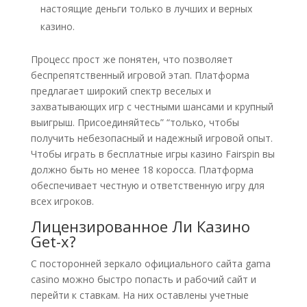
настоящие деньги только в лучших и верных
казино.
Процесс прост же понятен, что позволяет
беспрепятственный игровой этап. Платформа
предлагает широкий спектр веселых и
захватывающих игр с честными шансами и крупный
выигрыш. Присоединяйтесь” “только, чтобы
получить небезопасный и надежный игровой опыт.
Чтобы играть в бесплатные игры казино Fairspin вы
должно быть но менее 18 коросса. Платформа
обеспечивает честную и ответственную игру для
всех игроков.
Лицензированное Ли Казино
Get-x?
С посторонней зеркало официального сайта gama
casino можно быстро попасть и рабочий сайт и
перейти к ставкам. На них оставлены учетные