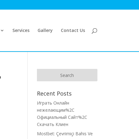
Services
Gallery
Contact Us
д
Recent Posts
Играть Онлайн
нежелающим%2C
Официальный Сайт%2C
Скачать Клиен
Mostbet: Çevrimiçi Bahis Ve