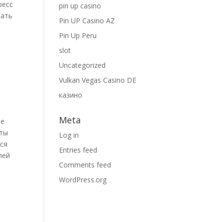
ресс
pin up casino
рать
Pin UP Casino AZ
Pin Up Peru
slot
Uncategorized
Vulkan Vegas Casino DE
казино
Meta
ые
оты
Log in
тся
Entries feed
лей
Comments feed
WordPress.org