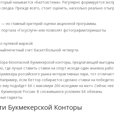
который называется «балтсистема». Регулярно формируется эксп
я сводка. Прежде всего, стоит оценить, насколько реально отыг
— но главный критерий оценки акционной программы.
с портала «Госуслуги» или позволят фотографии/скриншоты
со нулевой маржой.
ный/нечетный счет баскетбольной четверти.
ыбора безопасной букмекерской конторы, предлагающей выгодн
о, где лучше ставить ставки на спорт исходя один анализа раб
укмекеры российского рынка интерактивных пари, тот отличае
Например, если беттор собирается сделано ставки на победите
о ему подойдет БК с максимум 200 исходами на матч. Сейчас нее
 букмекеров России. В сложившихся условиях БК обязаны
ные гаджеты.
ти Букмекерской Конторы