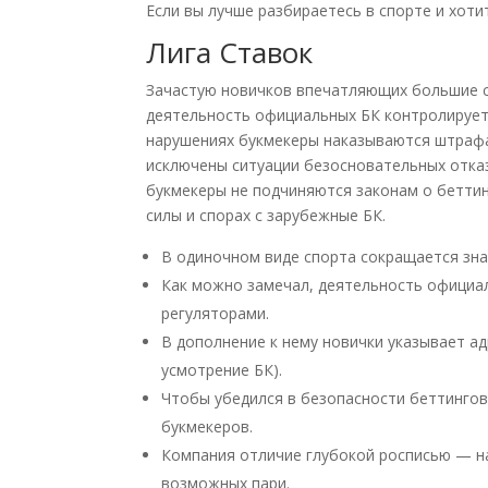
Если вы лучше разбираетесь в спорте и хоти
Лига Ставок
Зачастую новичков впечатляющих большие су
деятельность официальных БК контролирует
нарушениях букмекеры наказываются штрафа
исключены ситуации безосновательных отка
букмекеры не подчиняются законам о беттин
силы и спорах с зарубежные БК.
В одиночном виде спорта сокращается зна
Как можно замечал, деятельность официа
регуляторами.
В дополнение к нему новички указывает а
усмотрение БК).
Чтобы убедился в безопасности беттингов
букмекеров.
Компания отличие глубокой росписью — н
возможных пари.