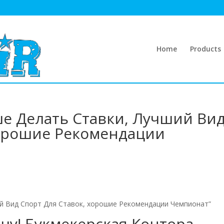
Home
Products
ше Делать Ставки, Лучший Ви
хорошие Рекомендации
ий Вид Спорт Для Ставок, хорошие Рекомендации Чемпионат”
ицу! Букмекерская Контора