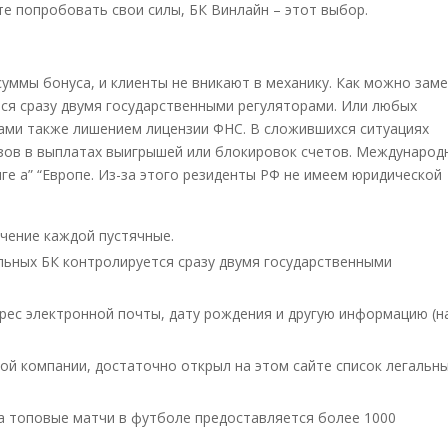
те попробовать свои силы, БК Винлайн – этот выбор.
ммы бонуса, и клиенты не вникают в механику. Как можно заме
ся сразу двумя государственными регуляторами. Или любых
ми также лишением лицензии ФНС. В сложившихся ситуациях
зов в выплатах выигрышей или блокировок счетов. Международ
ге а” “Европе. Из-за этого резиденты РФ не имеем юридической
чение каждой пустячные.
льных БК контролируется сразу двумя государственными
дрес электронной почты, дату рождения и другую информацию (н
ой компании, достаточно открыл на этом сайте список легальн
а топовые матчи в футболе предоставляется более 1000