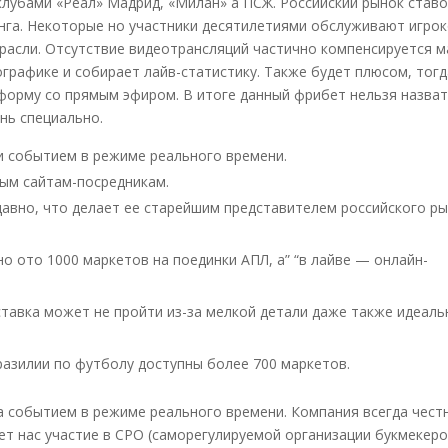
лубами «Реал» Мадрид, «Милан» а ПСЖ. Российский рынок ставо
нга. Некоторые но участники десятилетиями обслуживают игрок
расли. Отсутствие видеотрансляций частично компенсируется м
графике и собирает лайв-статистику. Также будет плюсом, тогд
форму со прямым эфиром. В итоге данный фрибет нельзя назва
нь специально.
 и событием в режиме реального времени.
ым сайтам-посредникам.
давно, что делает ее старейшим представителем российского р
о ото 1000 маркетов на поединки АПЛ, а” “в лайве — онлайн-
тавка может не пройти из-за мелкой детали даже также идеал
разилии по футболу доступны более 700 маркетов.
за событием в режиме реального времени. Компания всегда чест
ет нас участие в СРО (саморегулируемой организации букмекеро