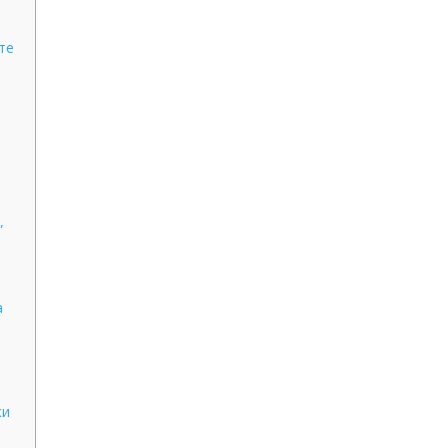
те
”
а
ки