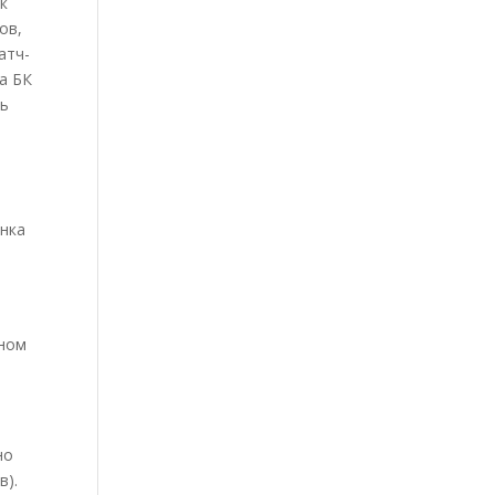
к
ов,
атч-
а БК
ть
ынка
ьном
но
в).