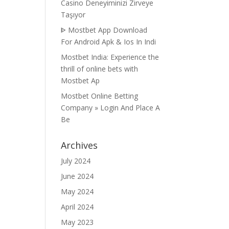
Casino Deneyiminizi Zirveye
Taşıyor
ᐈ Mostbet App Download
For Android Apk & Ios In Indi
Mostbet India: Experience the
thrill of online bets with
Mostbet Ap
Mostbet Online Betting
Company » Login And Place A
Be
Archives
July 2024
June 2024
May 2024
April 2024
May 2023