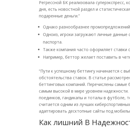
Регрессной БК реализовала суперэкспресс, 
дня, есть новостной раздел и статистическа
подаренные деньги.”
Однако разнообразнее промопредложений 
Одноиз, игроки загружают личные данные 
паспорта.
Также компания часто оформляет ставки 
Например, беттор желает поставить в чет
“Пути к успешному беттингу начинается с в
обстоятельства ставок. В статье рассмотрен
беттинговых компаний. Перечислены самые б
самым высокой в мире уровнем надежности. 
поединков, гандикапы и тоталы в футболе, т
считается одним из лучших киберспортивных
адаптировать десктопные сайты под мобиль
Как лишний В Надежнос