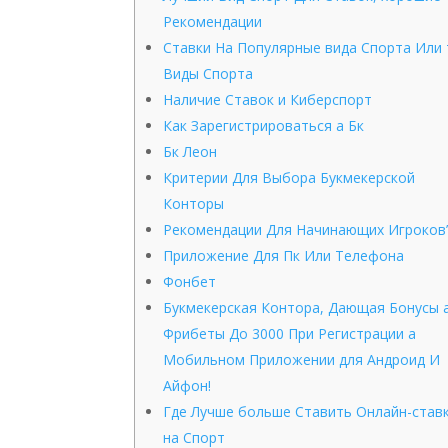
Рекомендации
Ставки На Популярные вида Спорта Или 
Виды Спорта
Наличие Ставок и Киберспорт
Как Зарегистрироваться а Бк
Бк Леон
Критерии Для Выбора Букмекерской
Конторы
Рекомендации Для Начинающих Игроков
Приложение Для Пк Или Телефона
Фонбет
Букмекерская Контора, Дающая Бонусы 
Фрибеты До 3000 При Регистрации а
Мобильном Приложении для Андроид И
Айфон!
Где Лучше больше Ставить Онлайн-став
на Спорт