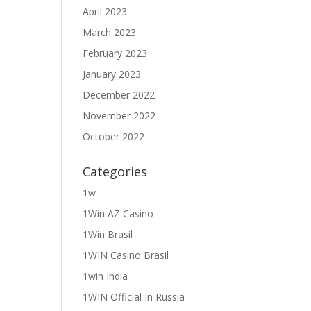
April 2023
March 2023
February 2023
January 2023
December 2022
November 2022
October 2022
Categories
1w
1Win AZ Casino
1Win Brasil
1WIN Casino Brasil
1win India
1WIN Official In Russia