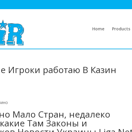
Home
Products
е Игроки работаю В Казин
зино
но Мало Стран, недалеко
какие Там Законы и
ков Новости Украины Liga Ne