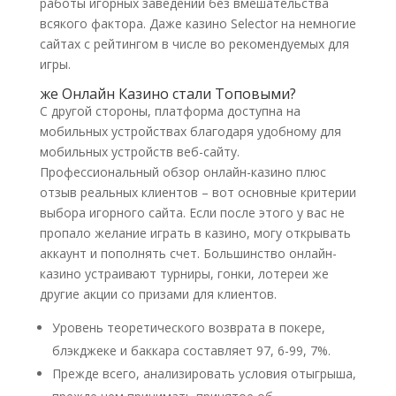
работы игорных заведений без вмешательства
всякого фактора. Даже казино Selector на немногие
сайтах с рейтингом в числе во рекомендуемых для
игры.
же Онлайн Казино стали Топовыми?
С другой стороны, платформа доступна на
мобильных устройствах благодаря удобному для
мобильных устройств веб-сайту.
Профессиональный обзор онлайн-казино плюс
отзыв реальных клиентов – вот основные критерии
выбора игорного сайта. Если после этого у вас не
пропало желание играть в казино, могу открывать
аккаунт и пополнять счет. Большинство онлайн-
казино устраивают турниры, гонки, лотереи же
другие акции со призами для клиентов.
Уровень теоретического возврата в покере,
блэкджеке и баккара составляет 97, 6-99, 7%.
Прежде всего, анализировать условия отыгрыша,