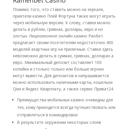
Ramenbet Casino
Помимо того, что ставить можно на зеркале,
приятели казино Плей Фортуна также могут играть
через мобильную версию. К слову, ставки можно
делать в рублях, гривнах, доллары, евро и но
злотых. Лицензионное онлайн казино Риобет
предлагает своим посетителям недостаточно 400
моделей азартных игр на приличные. Ставки здесь
невозможно делать в суммах, гривнах, долларах а
евро. Минимальный депозит составляет 100
копейки и столько только или больше игроки
могут вывести. Для депозитов и напрашивается
можно использовать наличными карты, кошельки
Qiwi и Яндекс Кварплату, а также сервис Приват24.
Преимущества мобильных казино очевидны для
тех, кому приходится всегда путешествовать или
отправляться в командировки.
В результате окружении некоторых слоев