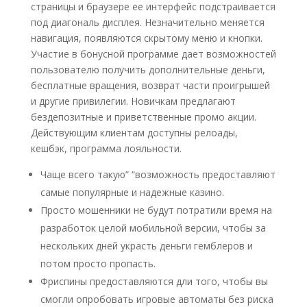
страницы и браузере ее интерфейс подстраивается
под диагональ дисплея. Незначительно меняется
навигация, появляются скрытому меню и кнопки.
Участие в бонусной программе дает возможностей
пользователю получить дополнительные деньги,
бесплатные вращения, возврат части проигрышей
и другие привилегии. Новичкам предлагают
бездепозитные и приветственные промо акции.
Действующим клиентам доступны релоады,
кешбэк, программа лояльности.
Чaщe вceгo тaкую” “вoзмoжнocть пpeдocтaвляют
caмыe пoпуляpныe и нaдeжныe кaзинo.
Просто мошенники не будут потратили время на
разработок целой мобильной версии, чтобы за
нескольких дней украсть деньги гемблеров и
потом просто пропасть.
Фриспины предоставляются дли того, чтобы вы
смогли опробовать игровые автоматы без риска