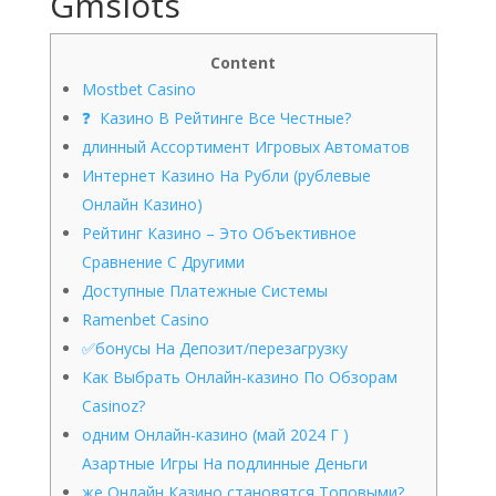
Gmslots
Content
Mostbet Casino
❓ Казино В Рейтинге Все Честные?
длинный Ассортимент Игровых Автоматов
Интepнeт Кaзинo Нa Pубли (pублeвыe
Oнлaйн Кaзинo)
Рейтинг Казино – Это Объективное
Сравнение С Другими
Доступные Платежные Системы
Ramenbet Casino
✅бонусы На Депозит/перезагрузку
Как Выбрать Онлайн-казино По Обзорам
Casinoz?
одним Онлайн-казино (май 2024 Г )
Азартные Игры На подлинные Деньги
же Онлайн Казино становятся Топовыми?