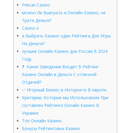
Pelican Casino
можно Ли Выиграть и Онлайн Казино, не
Тратя Деньги?
Casino-x
а Выбрать Казино один Рейтинга Для Игры
На Деньги?
лучшие Онлайн Казино дли России В 2024
Году
❓ Какие Заведения Входят В Рейтинг
Казино Онлайн в Деньги С отличной
Отдачей?
✅ Игорный Бизнес в Интернете В европе
Критерии, Которые мы Использовали При
составлен Рейтинга Онлайн Казино В
Украине
Топ Онлайн Казино
Бонусы Рейтинговых Казино