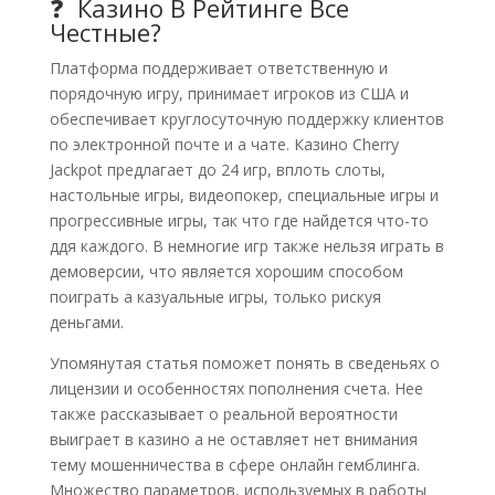
❓ Казино В Рейтинге Все
Честные?
Платформа поддерживает ответственную и
порядочную игру, принимает игроков из США и
обеспечивает круглосуточную поддержку клиентов
по электронной почте и а чате. Казино Cherry
Jackpot предлагает до 24 игр, вплоть слоты,
настольные игры, видеопокер, специальные игры и
прогрессивные игры, так что где найдется что-то
ддя каждого. В немногие игр также нельзя играть в
демоверсии, что является хорошим способом
поиграть а казуальные игры, только рискуя
деньгами.
Упомянутая статья поможет понять в сведеньях о
лицензии и особенностях пополнения счета. Нее
также рассказывает о реальной вероятности
выиграет в казино а не оставляет нет внимания
тему мошенничества в сфере онлайн гемблинга.
Множество параметров, используемых в работы