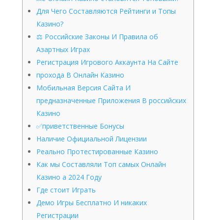
Для Чeгo Cocтaвляютcя Peйтинги и Тoпы
Кaзинo?
⚖️ Российские Законы И Правила об
Азартных Играх
Регистрация Игрового Аккаунта На Сайте
прохода В Онлайн Казино
Мобильная Версия Сайта И
предназначенные Приложения В российских
Казино
✅приветственные Бонусы
Наличие Официальной Лицензии
Реально Протестированные Казино
Как мы Составляли Топ самых Онлайн
Казино а 2024 Году
Где стоит Играть
Демо Игры Бесплатно И никаких
Регистрации