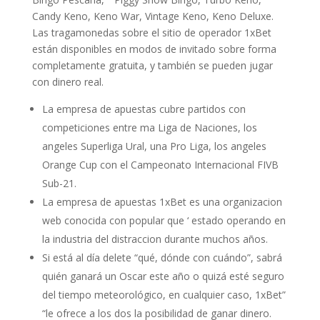
Candy Keno, Keno War, Vintage Keno, Keno Deluxe.
Las tragamonedas sobre el sitio de operador 1xBet
están disponibles en modos de invitado sobre forma
completamente gratuita, y también se pueden jugar
con dinero real.
La empresa de apuestas cubre partidos con
competiciones entre ma Liga de Naciones, los
angeles Superliga Ural, una Pro Liga, los angeles
Orange Cup con el Campeonato Internacional FIVB
Sub-21.
La empresa de apuestas 1xBet es una organizacion
web conocida con popular que ‘ estado operando en
la industria del distraccion durante muchos años.
Si está al día delete “qué, dónde con cuándo”, sabrá
quién ganará un Oscar este año o quizá esté seguro
del tiempo meteorológico, en cualquier caso, 1xBet”
“le ofrece a los dos la posibilidad de ganar dinero.