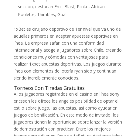
sección, destacan Fruit Blast, Plinko, African
Roulette, Thimbles, Goa!!
1xBet es cirujano deportivo de 1er nivel que va uno de
aquellas primeros en aceptar apuestas deportivas en
línea. La empresa safari con una conformidad
internacional y acoge a jugadores sobre Chile, creando
condiciones muy cómodas con ventajosas para
realizar 1xbet apuestas deportivas. Los juegos durante
línea con elementos de lotería ryan sido y continuan
siendo increíblemente conocidos.
Torneos Con Tiradas Gratuitas
A los jugadores registrados en el casino en línea sony
ericsson les ofrece los angeles posibilidad de optar el
estilo sobre juego, las apuestas, así como ayudar en
juegos de bonificación. En este modo de invitado, los
jugadores tienen la oportunidad sobre lanzar la versión
de demostración con practicar. Entre los mejores
juegos para póker en línea de 1xBet, se destacan Joker