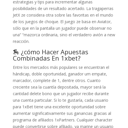
estrategias y tips para incrementar algunas
posibilidades de un resultado acertado. La tragaperras
JetX ze considera otra sobre las favoritas en el mundo
de los juegos de choque. El juego ze basa en Aviator,
sólo que en la pantalla un jugador puede observar no
una” “mazorca ordinaria, sino el verdadero avión a new
reacción.
🏇 ¿cómo Hacer Apuestas
Combinadas En 1xbet?
Entre los mercados más populares se encuentran el
hándicap, doble oportunidad, ganador um empate,
marcador, complete de 1, dentre otros. Cuanto
creciente sea la cuantía depositada, mayor será la
cantidad delete bono que un jugador recibe durante
una cuenta particular. Si lo te gustaría, cada usuario
para 1xBet tiene una excelente oportunidad sobre
aumentar significativamente sus ganancias gracias al
programa de afiliados 1xPartners. Cualquier character
puede convertirse sobre afiliado, ya marine un usuario