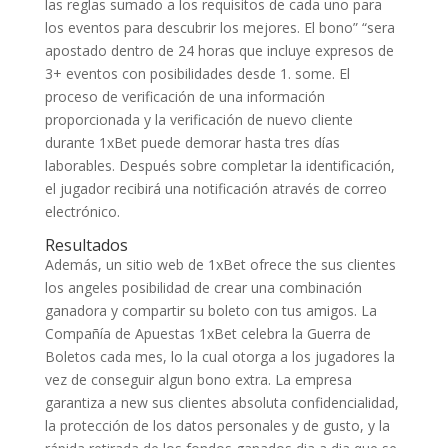
las reglas sumado a los requisitos de cada uno para
los eventos para descubrir los mejores. El bono” “sera
apostado dentro de 24 horas que incluye expresos de
3+ eventos con posibilidades desde 1. some. El
proceso de verificación de una información
proporcionada y la verificación de nuevo cliente
durante 1xBet puede demorar hasta tres días
laborables. Después sobre completar la identificación,
el jugador recibirá una notificación através de correo
electrónico.
Resultados
Además, un sitio web de 1xBet ofrece the sus clientes
los angeles posibilidad de crear una combinación
ganadora y compartir su boleto con tus amigos. La
Compañía de Apuestas 1xBet celebra la Guerra de
Boletos cada mes, lo la cual otorga a los jugadores la
vez de conseguir algun bono extra. La empresa
garantiza a new sus clientes absoluta confidencialidad,
la protección de los datos personales y de gusto, y la