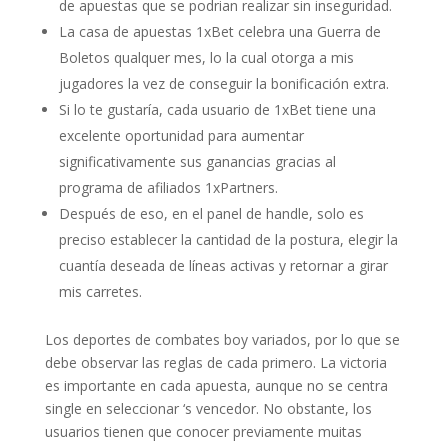
de apuestas que se podrian realizar sin inseguridad.
La casa de apuestas 1xBet celebra una Guerra de
Boletos qualquer mes, lo la cual otorga a mis
jugadores la vez de conseguir la bonificación extra.
Si lo te gustaría, cada usuario de 1xBet tiene una
excelente oportunidad para aumentar
significativamente sus ganancias gracias al
programa de afiliados 1xPartners.
Después de eso, en el panel de handle, solo es
preciso establecer la cantidad de la postura, elegir la
cuantía deseada de líneas activas y retornar a girar
mis carretes.
Los deportes de combates boy variados, por lo que se
debe observar las reglas de cada primero. La victoria
es importante en cada apuesta, aunque no se centra
single en seleccionar ‘s vencedor. No obstante, los
usuarios tienen que conocer previamente muitas