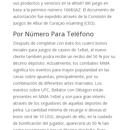
sus productos y servicios en la attivit? del juego en
base a la permiso número 1668/JAZ. El documento de
autorización fue expedido através de la Comisión de
Juegos de Albur de Curaçao eGaming (CEG).
Por Número Para Teléfono
Después de completar con éxito los cuatro bonos
iniciales para juegos de casino de 1xBet, el nuevo
cliente también podra recibir un recibo del 50 % por su
décimo depósito. Actualmente, los combates MMA
significa los eventos para mayor popularidad en las
casas sobre apuestas, principalmente, por su
combinación de diferentes artes marciales. Los
eventos sobre UFC, Bellator con Oktagon están
presentes en MMA 1xBet y son para gran interés
através de los seguidores de aquellas deportes de
pelea. La cantidad mínima de recarga si deseas el
bono será de 10 USD, después de ello, en la cuidado
de bonificación del jugador, aparecerá un 50 % tais
como recompensa por un décimo depósito. Para