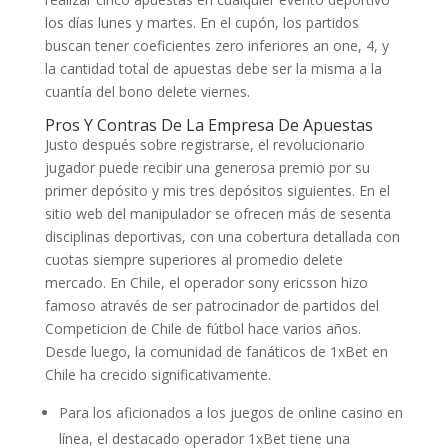
los días lunes y martes. En el cupón, los partidos
buscan tener coeficientes zero inferiores an one, 4, y
la cantidad total de apuestas debe ser la misma a la
cuantía del bono delete viernes.
Pros Y Contras De La Empresa De Apuestas
Justo después sobre registrarse, el revolucionario
jugador puede recibir una generosa premio por su
primer depósito y mis tres depósitos siguientes. En el
sitio web del manipulador se ofrecen más de sesenta
disciplinas deportivas, con una cobertura detallada con
cuotas siempre superiores al promedio delete
mercado. En Chile, el operador sony ericsson hizo
famoso através de ser patrocinador de partidos del
Competicion de Chile de fútbol hace varios años.
Desde luego, la comunidad de fanáticos de 1xBet en
Chile ha crecido significativamente.
Para los aficionados a los juegos de online casino en
línea, el destacado operador 1xBet tiene una