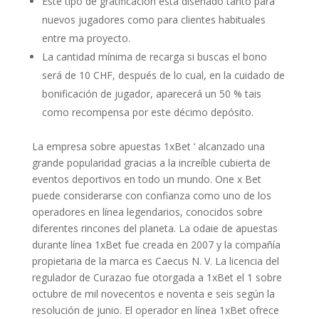
Este tipo de gratificación está diseñado tanto para
nuevos jugadores como para clientes habituales
entre ma proyecto.
La cantidad mínima de recarga si buscas el bono
será de 10 CHF, después de lo cual, en la cuidado de
bonificación de jugador, aparecerá un 50 % tais
como recompensa por este décimo depósito.
La empresa sobre apuestas 1xBet ‘ alcanzado una
grande popularidad gracias a la increíble cubierta de
eventos deportivos en todo un mundo. One x Bet
puede considerarse con confianza como uno de los
operadores en línea legendarios, conocidos sobre
diferentes rincones del planeta. La odaie de apuestas
durante línea 1xBet fue creada en 2007 y la compañía
propietaria de la marca es Caecus N. V. La licencia del
regulador de Curazao fue otorgada a 1xBet el 1 sobre
octubre de mil novecentos e noventa e seis según la
resolución de junio. El operador en línea 1xBet ofrece