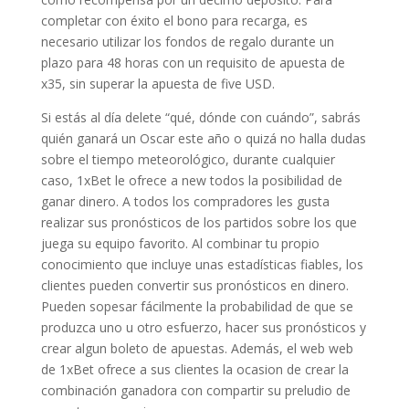
completar con éxito el bono para recarga, es
necesario utilizar los fondos de regalo durante un
plazo para 48 horas con un requisito de apuesta de
x35, sin superar la apuesta de five USD.
Si estás al día delete “qué, dónde con cuándo”, sabrás
quién ganará un Oscar este año o quizá no halla dudas
sobre el tiempo meteorológico, durante cualquier
caso, 1xBet le ofrece a new todos la posibilidad de
ganar dinero. A todos los compradores les gusta
realizar sus pronósticos de los partidos sobre los que
juega su equipo favorito. Al combinar tu propio
conocimiento que incluye unas estadísticas fiables, los
clientes pueden convertir sus pronósticos en dinero.
Pueden sopesar fácilmente la probabilidad de que se
produzca uno u otro esfuerzo, hacer sus pronósticos y
crear algun boleto de apuestas. Además, el web web
de 1xBet ofrece a sus clientes la ocasion de crear la
combinación ganadora con compartir su preludio de