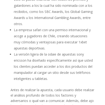
galardones a los la cual ha sido nominada con a los
recibidos, como los SBC Awards, los Global Gaming
Awards u los International Gambling Awards, entre
otros.
La empresa safari con una permiso internacional y
acoge a jugadores de Chile, creando situaciones
muy cómodas y ventajosas para executar 1xbet
apuestas deportivas.
La versión ligera de la odaie de apuestas sony
ericsson ha diseñado específicamente así que usted
los clientes puedan acceder a los dos productos del
manipulador al cargar un sitio desde sus teléfonos
inteligentes u tabletas.
Antes de realizar la apuesta, cada usuario debe realizar
el análisis profundo de todos los factores y
adversarios o qual van a comunicar. Además, debe ajo