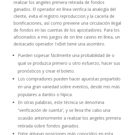
realizar los angeles primera retirada de fondos
ganados. El operador en línea verifica la analogía del
cliente, evita el registro reproduccion y la cacería de
bonificaciones, así como previene una circulación ilegal
de fondos en las cuentas de los apostadores. Para los
aficionados a mis juegos de on line casino en línea, un
destacado operador 1xBet tiene una asombro.
Pueden sopesar fácilmente una probabilidad de o
qual se produzca primero u otro esfuerzo, hacer sus
pronósticos y crear el boleto.
Los compradores pueden hacer apuestas prepartido
en una gran variedad sobre eventos, desde mis más
populares a dardos o hípica.
En otras palabras, este técnica se denomina
“verificación de cuenta”, y se lleva the cabo una
ocasião anteriormente a realizar los angeles primera
retirada sobre fondos ganados.
Entre algunas posiciones más conocidos en esta