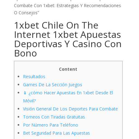
Combate Con 1xbet: Estrategias Y Recomendaciones
O Consejos”
1xbet Chile On The
Internet 1xbet Apuestas
Deportivas Y Casino Con
Bono
Content
Resultados
Games De La Sección Juegos
📱 ¿cómo Hacer Apuestas En 1xbet Desde El
Móvil?
Visión General De Los Deportes Para Combate
Torneos Con Tiradas Gratuitas
Por Número Para Teléfono
Bet Seguridad Para Las Apuestas