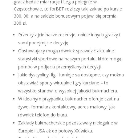
gracz będzie miał rację i Legia polegnie w
Częstochowie, to forBET rozliczy taki zakład po kursie
300. 00, a na saldzie bonusowym pojawi się premia
300 zł.
Przeczytajcie nasze recenzje, opinie innych graczy i
sami podejmijcie decyzję.
Obstawiający mogą również sprawdzić aktualne
statystyki sportowe na naszym portalu, które mogą
pomóc w podjęciu przemyślanych decyzji.
Jakie dyscypliny, lig i turnieje są dostępne, czy można
obstawiać sporty wirtualne i gry karciane – to
wszystko stanowi o wysokiej jakości bukmachera.
W idealnym przypadku, bukmacher oferuje czat na
żywo, formularz kontaktowy, adres mailowy, jak
również telefon do biura.
Zakłady bukmacherskie pozostawały nielegalne w
Europie i USA aż do połowy XX wieku.