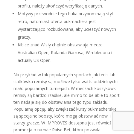
profilu, należy ukończyć weryfikację danych.
Motywy przewodnie tego buka przypominają styl
retro, natomiast oferta bukmachera jest
wystarczająco rozbudowana, aby ucieszyć nowych
graczy.
Kibice znad Wisły chętnie obstawiają mecze
Australian Open, Rolanda Garrosa, Wimbledonu i
actually US Open.
Na przykład w tak popularnych sportach jak tenis lub
siatkówka remisy są możliwe tylko watts oddzielnych i
mało popularnych turniejach. W meczach koszykówki
remisy są bardzo rzadkie, ale mimo to be able to sport
ten nadaje się do obstawiania tego typu zakładu.
Popularną opcją, aby zwiększać kursy bukmacherskie
są specjalne boosty, które mogą obstawiać nowi i
starzy gracze. W IMPROVES dostępna jest również
promocja o nazwie Raise Bet, która pozwala