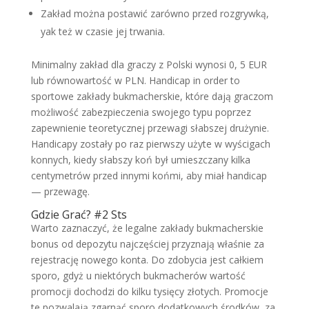
Zakład można postawić zarówno przed rozgrywką,
yak też w czasie jej trwania.
Minimalny zakład dla graczy z Polski wynosi 0, 5 EUR
lub równowartość w PLN. Handicap in order to
sportowe zakłady bukmacherskie, które dają graczom
możliwość zabezpieczenia swojego typu poprzez
zapewnienie teoretycznej przewagi słabszej drużynie.
Handicapy zostały po raz pierwszy użyte w wyścigach
konnych, kiedy słabszy koń był umieszczany kilka
centymetrów przed innymi końmi, aby miał handicap
— przewagę.
Gdzie Grać? #2 Sts
Warto zaznaczyć, że legalne zakłady bukmacherskie
bonus od depozytu najczęściej przyznają właśnie za
rejestrację nowego konta. Do zdobycia jest całkiem
sporo, gdyż u niektórych bukmacherów wartość
promocji dochodzi do kilku tysięcy złotych. Promocje
te pozwalają zgarnąć sporo dodatkowych środków, za