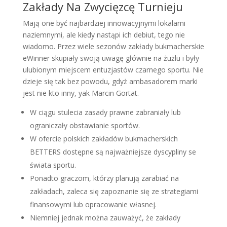
Zakłady Na Zwycięzcę Turnieju
Mają one być najbardziej innowacyjnymi lokalami
naziemnymi, ale kiedy nastąpi ich debiut, tego nie
wiadomo. Przez wiele sezonów zakłady bukmacherskie
eWinner skupiały swoją uwagę głównie na żużlu i były
ulubionym miejscem entuzjastów czarnego sportu. Nie
dzieje się tak bez powodu, gdyż ambasadorem marki
jest nie kto inny, yak Marcin Gortat.
W ciągu stulecia zasady prawne zabraniały lub
ograniczały obstawianie sportów.
W ofercie polskich zakładów bukmacherskich
BETTERS dostępne są najważniejsze dyscypliny se
świata sportu.
Ponadto graczom, którzy planują zarabiać na
zakładach, zaleca się zapoznanie się ze strategiami
finansowymi lub opracowanie własnej.
Niemniej jednak można zauważyć, że zakłady