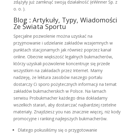
zdążyły już zamknąć swoją działalność (eWinner Sp. z
o. o. ).
Blog : Artykuły, Typy, Wiadomości
Ze Świata Sportu
Specjalne pozwolenie można uzyskać na
przyjmowanie i udzielanie zakładów wzajemnych w
punktach stacjonarnych jak również poprzez kanał
online. Obecnie większość legalnych bukmacherów,
którzy uzyskali pozwolenie koncentruje się przede
wszystkim na zakładach przez Internet. Mamy
nadzieję, że lektura zasobów naszego portalu
dostarczy Ci sporo pożytecznych informacji na temat
zakładów bukmacherskich w Polsce. Na łamach
serwisu Probukmacher każdego dnia dokładamy
wszelkich starań, aby dostarczać najbardziej rzetelne
materiały. Znajdziesz you nas znacznie więcej, niż kody
promocyjne i ranking najlepszych bukmacherów.
Dlatego pokusiliśmy się o przygotowanie