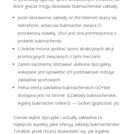
które gracze mogą obstawiać bukmacherskie zakłady.
Jeżeli obstawione zakłady on the internet okażą się
nietrafione, wówczas bukmacher zwraca Ci
postawioną stawkę, choć jest ona pomniejszona o
podatek bukmacherski.
U buków można spotkać sporo atrakcyjnych akcji
promocyjnych związanych z tymi meczami.
Zanim zaczniemy obstawiać ulubione dyscypliny,
wskazane jest sprawdzić ich podstawowe rodzaje
zakładów sportowych.
Pełna oferta zakładów bukmacherskich GO+bet
dostępna jest na stronie 🥇Zakłady bukmacherskie,
legalny bukmacher online🥇 — GoBet (goplusbet. pl).
Szeroki wybór dyscyplin i actually zakładów to
najlepsze aspekty jakie oferują zakłady bukmacherskie
Totalbet. Jeżeli chcesz dowiedzieć się, jak legalnie