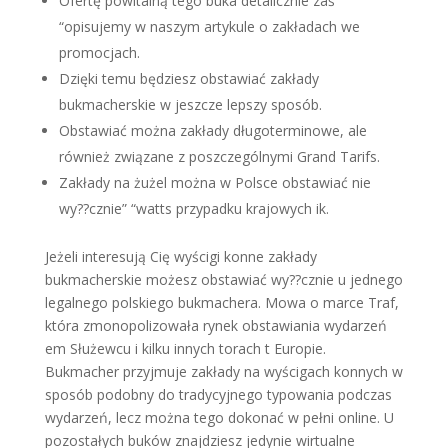
Ofertę powitalną tego buka detalicznie zaś”
“opisujemy w naszym artykule o zakładach we
promocjach.
Dzięki temu będziesz obstawiać zakłady
bukmacherskie w jeszcze lepszy sposób.
Obstawiać można zakłady długoterminowe, ale
również związane z poszczególnymi Grand Tarifs.
Zakłady na żużel można w Polsce obstawiać nie
wy??cznie” “watts przypadku krajowych ik.
Jeżeli interesują Cię wyścigi konne zakłady
bukmacherskie możesz obstawiać wy??cznie u jednego
legalnego polskiego bukmachera. Mowa o marce Traf,
która zmonopolizowała rynek obstawiania wydarzeń
em Służewcu i kilku innych torach t Europie.
Bukmacher przyjmuje zakłady na wyścigach konnych w
sposób podobny do tradycyjnego typowania podczas
wydarzeń, lecz można tego dokonać w pełni online. U
pozostałych buków znajdziesz jedynie wirtualne