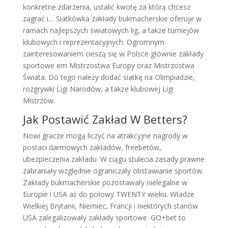
konkretne zdarzenia, ustalić kwotę za którą chcesz
zagrać i… Siatkówka zakłady bukmacherskie oferuje w
ramach najlepszych światowych lig, a także turniejów
klubowych i reprezentacyjnych. Ogromnym
zainteresowaniem cieszą się w Polsce głównie zakłady
sportowe em Mistrzostwa Europy oraz Mistrzostwa
Świata. Do tego należy dodać siatkę na Olimpiadzie,
rozgrywki Ligi Narodów, a także klubowej Ligi
Mistrzów.
Jak Postawić Zakład W Betters?
Nowi gracze mogą liczyć na atrakcyjne nagrody w
postaci darmowych zakładów, freebetów,
ubezpieczenia zakładu. W ciągu stulecia zasady prawne
zabraniały względnie ograniczały obstawianie sportów.
Zakłady bukmacherskie pozostawały nielegalne w
Europie i USA aż do połowy TWENTY wieku. Władze
Wielkiej Brytanii, Niemiec, Francji i niektórych stanów
USA zalegalizowały zakłady sportowe. GO+bet to