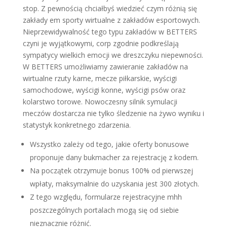
stop. Z pewnością chciałbyś wiedzieć czym różnią się
zakłady em sporty wirtualne z zakładów esportowych.
Nieprzewidywalność tego typu zakładów w BETTERS
czyni je wyjątkowymi, corp zgodnie podkreślają
sympatycy wielkich emocji we dreszczyku niepewności.
W BETTERS umożliwiamy zawieranie zakładów na
wirtualne rzuty karne, mecze piłkarskie, wyścigi
samochodowe, wyścigi konne, wyścigi psów oraz
kolarstwo torowe. Nowoczesny silnik symulacji
meczów dostarcza nie tylko śledzenie na żywo wyniku i
statystyk konkretnego zdarzenia.
Wszystko zależy od tego, jakie oferty bonusowe
proponuje dany bukmacher za rejestrację z kodem.
Na początek otrzymuje bonus 100% od pierwszej
wpłaty, maksymalnie do uzyskania jest 300 złotych.
Z tego względu, formularze rejestracyjne mhh
poszczególnych portalach mogą się od siebie
nieznacznie różnić.