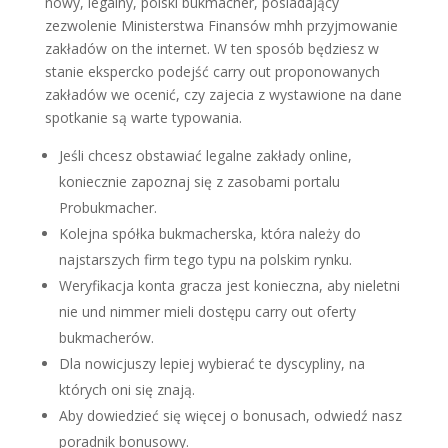
nowy, legalny, polski bukmacher, posiadający
zezwolenie Ministerstwa Finansów mhh przyjmowanie
zakładów on the internet. W ten sposób będziesz w
stanie ekspercko podejść carry out proponowanych
zakładów we ocenić, czy zajecia z wystawione na dane
spotkanie są warte typowania.
Jeśli chcesz obstawiać legalne zakłady online,
koniecznie zapoznaj się z zasobami portalu
Probukmacher.
Kolejna spółka bukmacherska, która należy do
najstarszych firm tego typu na polskim rynku.
Weryfikacja konta gracza jest konieczna, aby nieletni
nie und nimmer mieli dostępu carry out oferty
bukmacherów.
Dla nowicjuszy lepiej wybierać te dyscypliny, na
których oni się znają.
Aby dowiedzieć się więcej o bonusach, odwiedź nasz
poradnik bonusowy.