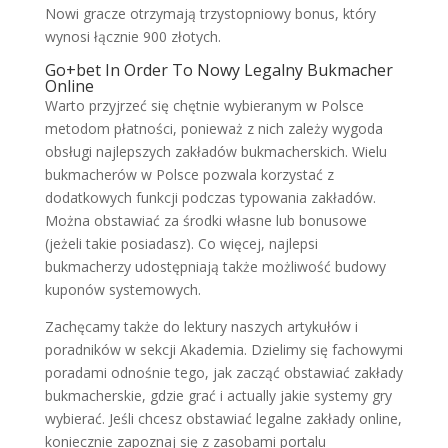
Nowi gracze otrzymają trzystopniowy bonus, który
wynosi łącznie 900 złotych.
Go+bet In Order To Nowy Legalny Bukmacher
Online
Warto przyjrzeć się chętnie wybieranym w Polsce
metodom płatności, ponieważ z nich zależy wygoda
obsługi najlepszych zakładów bukmacherskich. Wielu
bukmacherów w Polsce pozwala korzystać z
dodatkowych funkcji podczas typowania zakładów.
Można obstawiać za środki własne lub bonusowe
(jeżeli takie posiadasz). Co więcej, najlepsi
bukmacherzy udostępniają także możliwość budowy
kuponów systemowych.
Zachęcamy także do lektury naszych artykułów i
poradników w sekcji Akademia. Dzielimy się fachowymi
poradami odnośnie tego, jak zacząć obstawiać zakłady
bukmacherskie, gdzie grać i actually jakie systemy gry
wybierać. Jeśli chcesz obstawiać legalne zakłady online,
koniecznie zapoznaj się z zasobami portalu