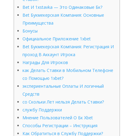
Bet И 1xstavka — Это Одинаковые Бк?
Bet Букмекерская Компания: Основные
Преимущества
Бонусы
Официальное Приложение 1xbet
Bet Букмекерская Компания: Регистрация И
проход В Аккаунт Игрока
Награды Для Игроков
как Делать Ставки в Мобильном Телефоне
со Помощью 1xbet?
экспериентальные Оплаты И логичный
Средств
со Скольки Лет нельзя Делать Ставки?
службу Поддержки
Мнение Пользователей О Бк Xbet
Способы Регистрации – Инструкция
Как Обратиться в Службу Поддержки?