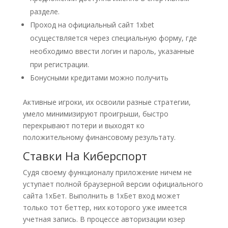
разделе.
Проход на официальный сайт 1xbet
осуществляется через специальную форму, где
необходимо ввести логин и пароль, указанные
при регистрации.
Бонусными кредитами можно получить
Активные игроки, их освоили разные стратегии,
умело минимизируют проигрыши, быстро
перекрывают потери и выходят ко
положительному финансовому результату.
Ставки На Киберспорт
Судя своему функционалу приложение ничем не
уступает полной браузерной версии официального
сайта 1хБет. Выполнить в 1хБет вход может
только тот беттер, них которого уже имеется
учетная запись. В процессе авторизации юзер