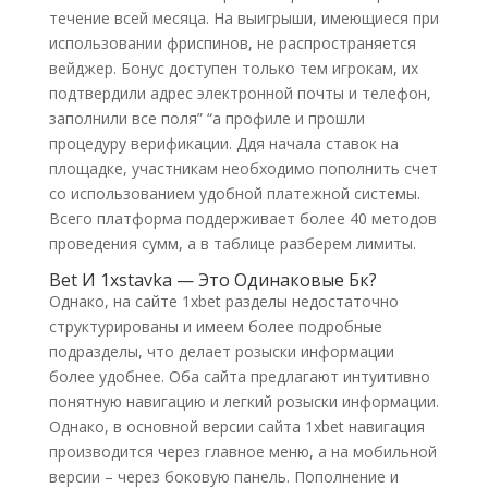
течение всей месяца. На выигрыши, имеющиеся при
использовании фриспинов, не распространяется
вейджер. Бонус доступен только тем игрокам, их
подтвердили адрес электронной почты и телефон,
заполнили все поля” “а профиле и прошли
процедуру верификации. Ддя начала ставок на
площадке, участникам необходимо пополнить счет
со использованием удобной платежной системы.
Всего платформа поддерживает более 40 методов
проведения сумм, а в таблице разберем лимиты.
Bet И 1xstavka — Это Одинаковые Бк?
Однако, на сайте 1xbet разделы недостаточно
структурированы и имеем более подробные
подразделы, что делает розыски информации
более удобнее. Оба сайта предлагают интуитивно
понятную навигацию и легкий розыски информации.
Однако, в основной версии сайта 1xbet навигация
производится через главное меню, а на мобильной
версии – через боковую панель. Пополнение и