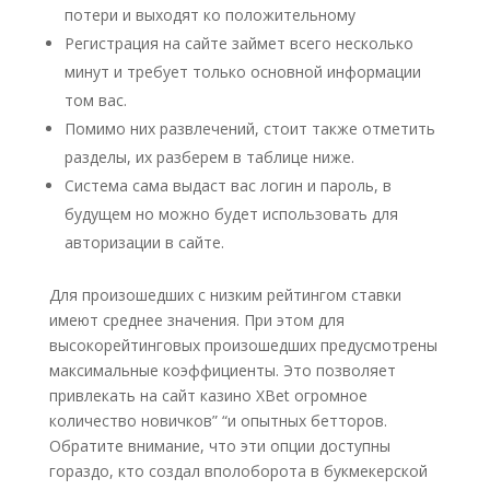
потери и выходят ко положительному
Регистрация на сайте займет всего несколько
минут и требует только основной информации
том вас.
Помимо них развлечений, стоит также отметить
разделы, их разберем в таблице ниже.
Система сама выдаст вас логин и пароль, в
будущем но можно будет использовать для
авторизации в сайте.
Для произошедших с низким рейтингом ставки
имеют среднее значения. При этом для
высокорейтинговых произошедших предусмотрены
максимальные коэффициенты. Это позволяет
привлекать на сайт казино XBet огромное
количество новичков” “и опытных бетторов.
Обратите внимание, что эти опции доступны
гораздо, кто создал вполоборота в букмекерской