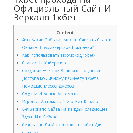
Официальный Сайт И
Зеркало 1хбет
Content
⚽на Какие События можно Сделать Ставки
Онлайн В Букмекерской Компании?
Как Использовать Промокод 1xbet?
Ставки На Киберспорт
Создание Учетной Записи и Получение
Доступа ко Личному Кабинету 1xbet С
Помощью Мессенджеров
Софт И Игровые Автоматы
Игровые Автоматы 1 Икс Бет Казино
Bet Зеркало Сайта На Каждый следующее
Здесь И и Сейчас
безопасно Ли Использовать 1хбет Для
Ставок?