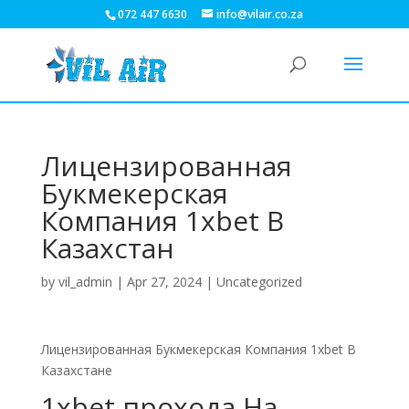
072 447 6630
info@vilair.co.za
Лицензированная
Букмекерская
Компания 1xbet В
Казахстан
by
vil_admin
|
Apr 27, 2024
|
Uncategorized
Лицензированная Букмекерская Компания 1xbet В
Казахстане
1xbet прохода На