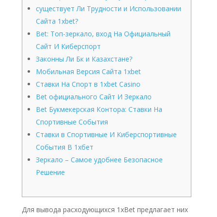
существует Ли Трудности и Использовании
Сайта 1xbet?
Bet: Топ-зеркало, вход На Официальный
Сайт И Киберспорт
Законны Ли Бк и Казахстане?
Мобильная Версия Сайта 1xbet
Ставки На Спорт в 1xbet Casino
Bet официального Сайт И Зеркало
Bet Букмекерская Контора: Ставки На
Спортивные События
Ставки в Спортивные И Киберспортивные
События В 1хбет
Зеркало – Самое удобнее Безопасное
Решение
Для вывода расходующихся 1xBet предлагает них