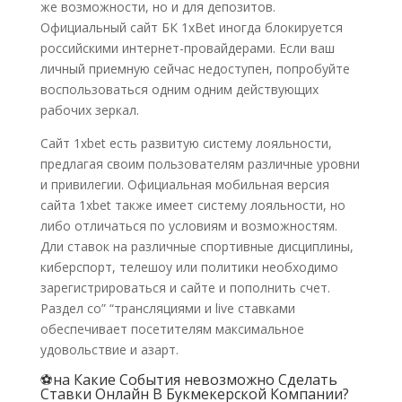
же возможности, но и для депозитов.
Официальный сайт БК 1xBet иногда блокируется
российскими интернет-провайдерами. Если ваш
личный приемную сейчас недоступен, попробуйте
воспользоваться одним одним действующих
рабочих зеркал.
Сайт 1xbet есть развитую систему лояльности,
предлагая своим пользователям различные уровни
и привилегии. Официальная мобильная версия
сайта 1xbet также имеет систему лояльности, но
либо отличаться по условиям и возможностям.
Дли ставок на различные спортивные дисциплины,
киберспорт, телешоу или политики необходимо
зарегистрироваться и сайте и пополнить счет.
Раздел со” “трансляциями и live ставками
обеспечивает посетителям максимальное
удовольствие и азарт.
⚽на Какие События невозможно Сделать
Ставки Онлайн В Букмекерской Компании?