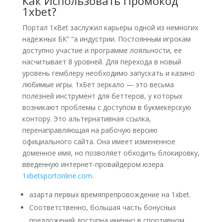
Как Использовать Промокод
1xbet?
Портал 1xBet заслужил карьеры одной из немногих
надежных БК” “а индустрии. Постоянным игрокам
доступно участие и программе лояльности, ее
насчитывает 8 уровней. Для перехода в новый
уровень гемблеру необходимо запускать и казино
любимые игры. 1хБет зеркало — это весьма
полезней инструмент для беттеров, у которых
возникают проблемы с доступом в букмекерскую
контору. Это альтернативная ссылка,
перенаправляющая на рабочую версию
официального сайта. Она имеет измененное
доменное имя, но позволяет обходить блокировку,
введенную интернет-провайдером юзера
1xbetsportonline.com
.
азарта первых времяпрепровождение на 1xbet.
Соответственно, большая часть бонусных
предложений доступна именно в спортивном