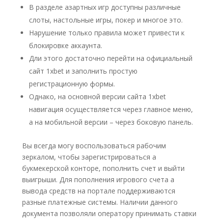
В разделе азартных игр доступны различные
слоты, настольные игры, покер и многое это.
Нарушение только правила может привести к
блокировке аккаунта.
Дли этого достаточно перейти на официальный
сайт 1xbet и заполнить простую
регистрационную формы.
Однако, на основной версии сайта 1xbet
навигация осуществляется через главное меню,
а на мобильной версии – через боковую панель.
Вы всегда могу воспользоваться рабочим
зеркалом, чтобы зарегистрироваться а
букмекерской конторе, пополнить счет и выйти
выигрыши. Для пополнения игрового счета а
вывода средств на портале поддерживаются
разные платежные системы. Наличии данного
документа позволяли оператору принимать ставки