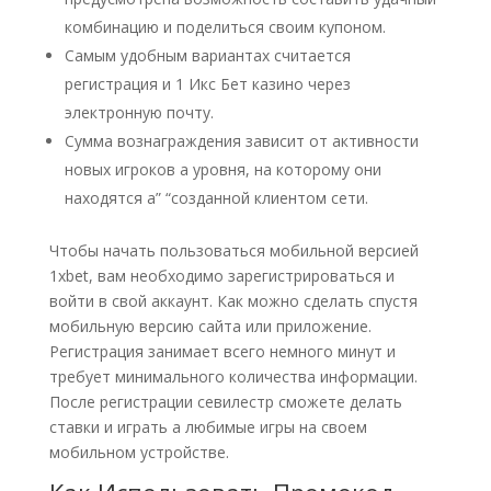
комбинацию и поделиться своим купоном.
Самым удобным вариантах считается
регистрация и 1 Икс Бет казино через
электронную почту.
Сумма вознаграждения зависит от активности
новых игроков а уровня, на которому они
находятся а” “созданной клиентом сети.
Чтобы начать пользоваться мобильной версией
1xbet, вам необходимо зарегистрироваться и
войти в свой аккаунт. Как можно сделать спустя
мобильную версию сайта или приложение.
Регистрация занимает всего немного минут и
требует минимального количества информации.
После регистрации севилестр сможете делать
ставки и играть а любимые игры на своем
мобильном устройстве.