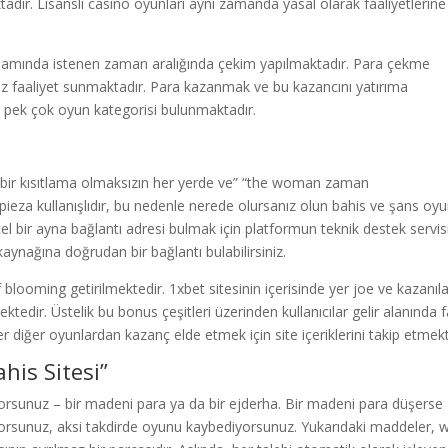
tadır. Lisanslı casino oyunları aynı zamanda yasal olarak faaliyetlerine
tamamında istenen zaman aralığında çekim yapılmaktadır. Para çekme
suz faaliyet sunmaktadır. Para kazanmak ve bu kazancını yatırıma
lı pek çok oyun kategorisi bulunmaktadır.
gi bir kısıtlama olmaksızın her yerde ve” “the woman zaman
ieza kullanışlıdır, bu nedenle nerede olursanız olun bahis ve şans oyu
el bir ayna bağlantı adresi bulmak için platformun teknik destek servis
aynağına doğrudan bir bağlantı bulabilirsiniz.
if blooming getirilmektedir. 1xbet sitesinin içerisinde yer joe ve kazanıl
tedir. Üstelik bu bonus çeşitleri üzerinden kullanıcılar gelir alanında 
ler diğer oyunlardan kazanç elde etmek için site içeriklerini takip etmekt
his Sitesi”
rsunuz – bir madeni para ya da bir ejderha. Bir madeni para düşerse
orsunuz, aksi takdirde oyunu kaybediyorsunuz. Yukarıdaki maddeler, 