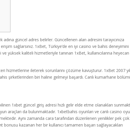
k adına güncel adres belirler. Güncellenen alan adresini tarayıcınıza
erişim sağlarsınız. 1xBet, Türkiye’de en iyi casino ve bahis deneyimini
ve yüksek kaliteli hizmetleriyle tanınan 1xBet, kullanıcılarına heyecan
teri hizmetlerine ileterek sorunlarını çözüme kavuşturur. 1xBet 2007 yı
ahis şirketlerinden biri haline gelmeyi başardı. Canlı kumarhane bölüm
bilinen 1xbet güncel giriş adresi hızlı gelir elde etme olanakları sunmakt
 oyun araçları da bulunmaktadır. 1xbetbahis oyunları ve canlı casino oy
vermektedir. Aynı zamanda cara tarafından düzenlenen yenilikler pek çok
kayıt bonusu kazanan her bir kullanıcı tamamen başarı sağlayacakları