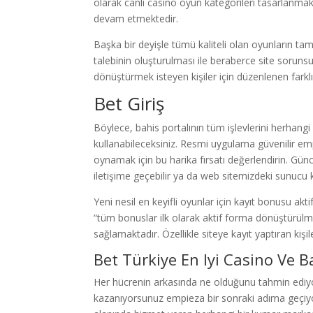
olarak canlı casino oyun kategorileri tasarlanmak
devam etmektedir.
Başka bir deyişle tümü kaliteli olan oyunların 
talebinin oluşturulması ile beraberce site sorun
dönüştürmek isteyen kişiler için düzenlenen fark
Bet Giriş
Böylece, bahis portalının tüm işlevlerini herhan
kullanabileceksiniz. Resmi uygulama güvenilir emp
oynamak için bu harika fırsatı değerlendirin. Günc
iletişime geçebilir ya da web sitemizdeki sunucu k
Yeni nesil en keyifli oyunlar için kayıt bonusu akt
“tüm bonuslar ilk olarak aktif forma dönüştürülmek
sağlamaktadır. Özellikle siteye kayıt yaptıran kişi
Bet Türkiye En Iyi Casino Ve Ba
Her hücrenin arkasında ne olduğunu tahmin ediyo
kazanıyorsunuz empieza bir sonraki adıma geçiy