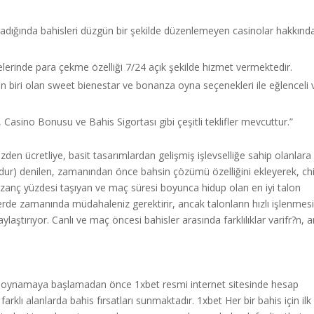
radığında bahisleri düzgün bir şekilde düzenlemeyen casinolar hakkınd
erinde para çekme özelliği 7/24 açık şekilde hizmet vermektedir.
n biri olan sweet bienestar ve bonanza oyna seçenekleri ile eğlenceli 
asino Bonusu ve Bahis Sigortası gibi çeşitli teklifler mevcuttur.”
den ücretliye, basit tasarımlardan gelişmiş işlevselliğe sahip olanlara
zdur) denilen, zamanından önce bahsin çözümü özelliğini ekleyerek, chil
 kazanç yüzdesi taşıyan ve maç süresi boyunca hidup olan en iyi talon
erde zamanında müdahaleniz gerektirir, ancak talonların hızlı işlenmes
aştırıyor. Canlı ve maç öncesi bahisler arasında farklılıklar varifr?n, 
ları oynamaya başlamadan önce 1xbet resmi internet sitesinde hesap
 farklı alanlarda bahis fırsatları sunmaktadır. 1xbet Her bir bahis için ilk