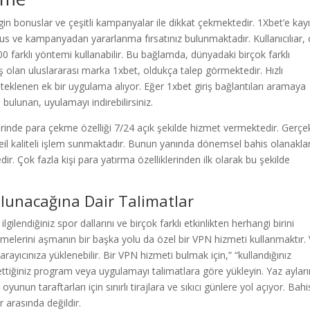
in bonuslar ve çeşitli kampanyalar ile dikkat çekmektedir. 1Xbet’e kayı
us ve kampanyadan yararlanma fırsatınız bulunmaktadır. Kullanıcılıar,
 farklı yöntemi kullanabilir. Bu bağlamda, dünyadaki birçok farklı
ış olan uluslararası marka 1xbet, oldukça talep görmektedir. Hızlı
klenen ek bir uygulama alıyor. Eğer 1xbet giriş bağlantıları aramaya
ulunan, uyulamayı indirebilirsiniz.
inde para çekme özelliği 7/24 açık şekilde hizmet vermektedir. Gerçe
eil kaliteli işlem sunmaktadır. Bunun yanında dönemsel bahis olanaklar
ir. Çok fazla kişi para yatırma özelliklerinden ilk olarak bu şekilde
olunacağına Dair Talimatlar
lendiğiniz spor dallarını ve birçok farklı etkinlikten herhangi birini
llemelerini aşmanın bir başka yolu da özel bir VPN hizmeti kullanmaktır
arayıcınıza yüklenebilir. Bir VPN hizmeti bulmak için,” “kullandığınız
ttiğiniz program veya uygulamayı talimatlara göre yükleyin. Yaz aylar
yunun taraftarları için sınırlı tirajlara ve sıkıcı günlere yol açıyor. Bahi
 arasında değildir.