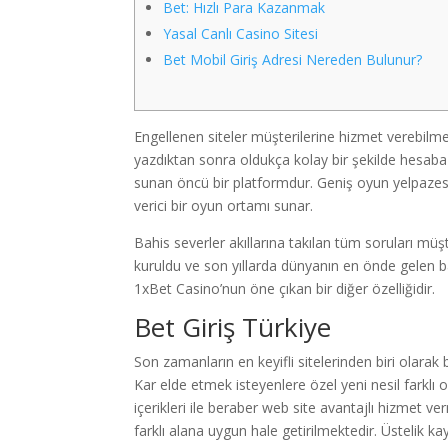
Bet: Hızlı Para Kazanmak
Yasal Canlı Casino Sitesi
Bet Mobil Giriş Adresi Nereden Bulunur?
Engellenen siteler müşterilerine hizmet verebilme
yazdıktan sonra oldukça kolay bir şekilde hesaba 
sunan öncü bir platformdur. Geniş oyun yelpazesi 
verici bir oyun ortamı sunar.
Bahis severler akıllarına takılan tüm soruları müş
kuruldu ve son yıllarda dünyanın en önde gelen b
1xBet Casino’nun öne çıkan bir diğer özelliğidir.
Bet Giriş Türkiye
Son zamanların en keyifli sitelerinden biri olarak 
Kar elde etmek isteyenlere özel yeni nesil farklı
içerikleri ile beraber web site avantajlı hizmet 
farklı alana uygun hale getirilmektedir. Üstelik 