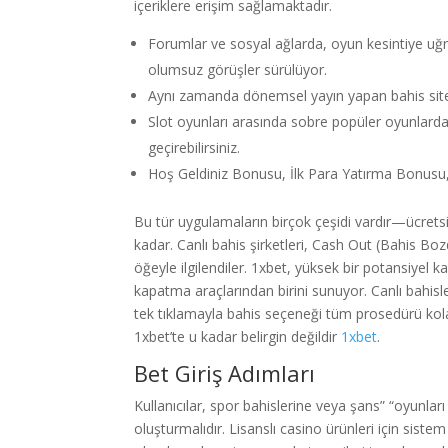
içeriklere erişim sağlamaktadır.
Forumlar ve sosyal ağlarda, oyun kesintiye uğ
olumsuz görüşler sürülüyor.
Aynı zamanda dönemsel yayın yapan bahis sitel
Slot oyunları arasında sobre popüler oyunlarda
geçirebilirsiniz.
Hoş Geldiniz Bonusu, İlk Para Yatırma Bonusu, C
Bu tür uygulamaların birçok çeşidi vardır—ücretsiz
kadar. Canlı bahis şirketleri, Cash Out (Bahis Bo
öğeyle ilgilendiler. 1xbet, yüksek bir potansiyel
kapatma araçlarından birini sunuyor. Canlı bahisl
tek tıklamayla bahis seçeneği tüm prosedürü kolayl
1xbet’te u kadar belirgin değildir
1xbet
.
Bet Giriş Adımları
Kullanıcılar, spor bahislerine veya şans” “oyun
oluşturmalıdır. Lisanslı casino ürünleri için sistem