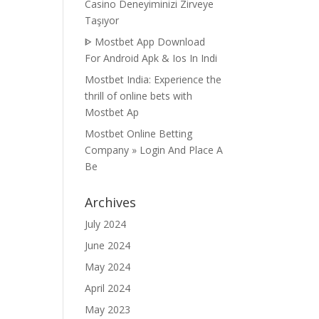
Casino Deneyiminizi Zirveye
Taşıyor
ᐈ Mostbet App Download
For Android Apk & Ios In Indi
Mostbet India: Experience the
thrill of online bets with
Mostbet Ap
Mostbet Online Betting
Company » Login And Place A
Be
Archives
July 2024
June 2024
May 2024
April 2024
May 2023