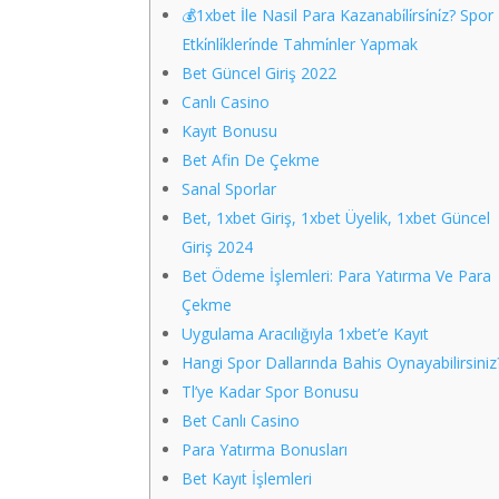
💰1xbet İle Nasil Para Kazanabi̇li̇rsi̇ni̇z? Spor
Etki̇nli̇kleri̇nde Tahmi̇nler Yapmak
Bet Güncel Giriş 2022
Canlı Casino
Kayıt Bonusu
Bet Afin De Çekme
Sanal Sporlar
Bet, 1xbet Giriş, 1xbet Üyelik, 1xbet Güncel
Giriş 2024
Bet Ödeme İşlemleri: Para Yatırma Ve Para
Çekme
Uygulama Aracılığıyla 1xbet’e Kayıt
Hangi Spor Dallarında Bahis Oynayabilirsiniz
Tl’ye Kadar Spor Bonusu
Bet Canlı Casino
Para Yatırma Bonusları
Bet Kayıt İşlemleri