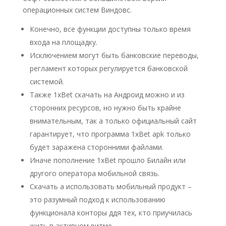
операционных систем Виндовс.
Конечно, все функции доступны только время
входа на площадку.
Исключением могут быть банковские переводы,
регламент которых регулируется банковской
системой.
Также 1xBet скачать на Андроид можно и из
сторонних ресурсов, но нужно быть крайне
внимательным, так а только официальный сайт
гарантирует, что программа 1xBet apk только
будет заражена сторонними файлами.
Иначе пополнение 1xBet прошло Билайн или
другого оператора мобильной связь.
Скачать а использовать мобильный продукт –
это разумный подход к использованию
функционала конторы ддя тех, кто приучилась
жить в активном ритме.