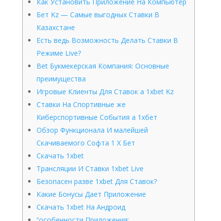
Как Установить Приложение На Компьютер
Бет Kz — Самые выгодных Ставки В
Казахстане
Есть ведь Возможность Делать Ставки В
Режиме Live?
Bet Букмекерская Компания: Основные
преимущества
Игровые Клиенты Для Ставок а 1xbet Kz
Ставки На Спортивные же
Киберспортивные События а 1хбет
Обзор Функционала И малейшей
Скачиваемого Софта 1 Х Бет
Скачать 1xbet
Трансляции И Ставки 1xbet Live
Безопасен разве 1xbet Для Ставок?
Какие Бонусы Дает Приложение
Скачать 1xbet На Андроид
“особенности Приложения: