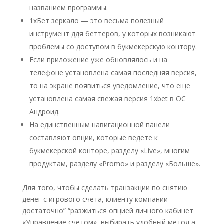
названием программы.
1хБет зеркало — это весьма полезный
инструмент ддя беттеров, у которых возникают
проблемы со доступом в букмекерскую контору.
Если приложение уже обновлялось и на
телефоне установлена самая последняя версия,
то на экране появиться уведомление, что еще
установлена самая свежая версия 1xbet в ОС
Андроид.
На единственным навигационной панели
составляют опции, которые ведете к
букмекерской конторе, разделу «Live», многим
продуктам, разделу «Promo» и разделу «Больше».
Для того, чтобы сделать транзакции по снятию
денег с игрового счета, клиенту компании
достаточно” “разжиться опцией личного кабинет
«Управление счетом», выбирать удобный метод а