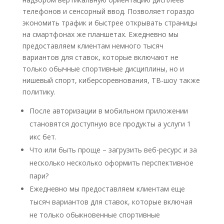
телефонов и сенсорный ввод. Позволяет гораздо
экономить трафик и быстрее открывать страницы
на смартфонах же планшетах. Ежедневно мы
предоставляем клиентам немного тысяч
вариантов для ставок, которые включают не
только обычные спортивные дисциплины, но и
нишевый спорт, киберсоревнования, ТВ-шоу также
политику.
После авторизации в мобильном приложении
становятся доступную все продукты а услуги 1
икс бет.
Что или быть проще – загрузить веб-ресурс и за
несколько несколько оформить перспективное
пари?
Ежедневно мы предоставляем клиентам еще
тысяч вариантов для ставок, которые включая
не только обыкновенные спортивные