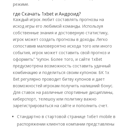
режиме.
где Скачать 1xbet и Андроид?
Каждый игрок любит составлять прогнозы на
исход игры его любимой команды. Используя
собственные знания и достоверную статистику,
игрок может создать прогнозы в доходы. Легко
сопоставив маловероятно исхода того или иного
события, игрок может составить свой прогноз и
оформить” “купон. Более того, и сайте 1xBet
предусмотрена возможность составить удачный
комбинацию и поделиться своим купоном. БК 1x
Bet регулярно проводит битву купонов и дает
возможностей игрокам получить налишний бонус.
Для ставок на различные спортивные дисциплины,
киберспорт, телешоу или политику важно
зарегистрироваться на сайте и пополнить счет.
Стандартно в стартовой странице 1хбет mobile в
распоряжении клиентов компании представлены