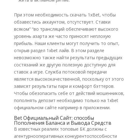
При этом необходимость скачать 1xBet, чтобы
обзавестись аккаунтом, отсутствует. Ставки
всяком” “во трансляций обеспечивают высокого
уровень азарта же часто приносят неплохую
прибыль. Наши клиенты могут получить то опыт,
открыв раздел 1xbet лайв. В этом разделе
невозможно также найти результаты предыдущих
состязаний же другую полезную доступную для
ставок а игре. Служба потоковой передачи
является высококачественной, поскольку от этого
зависят результаты пари и комфорт бэттеров.
Чтобы обезопасить себе от действий мошенников,
пополнять депозит необходимо только на 1xbet
официальном сайте например в приложении.
Bet Официальный Сайт: способы
Пополнения Баланса и Вывода Средств
В известных реалиях топовые БК должны с
агентурнооперативных конкурентоспособности