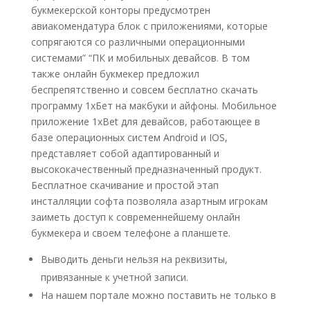
букмекерской конторы предусмотрен
авиакомендатура блок с приложениями, которые
сопрягаются со различными операционными
системами” “ПК и мобильных девайсов. В том
также онлайн букмекер предложил
беспрепятственно и совсем бесплатно скачать
программу 1хБет на макбуки и айфоны. Мобильное
приложение 1xBet для девайсов, работающее в
базе операционных систем Android и IOS,
представляет собой адаптированный и
высококачественный предназначенный продукт.
Бесплатное скачивание и простой этап
инсталляции софта позволяла азартным игрокам
заиметь доступ к современнейшему онлайн
букмекера и своем телефоне а планшете.
Выводить деньги нельзя на реквизиты,
привязанные к учетной записи.
На нашем портале можно поставить не только в