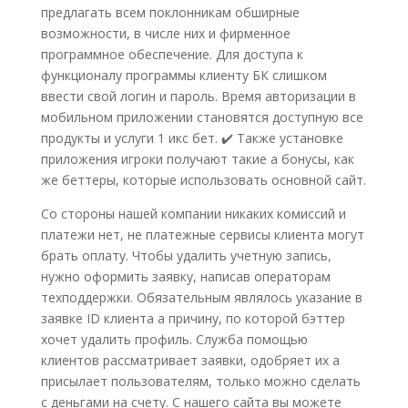
предлагать всем поклонникам обширные
возможности, в числе них и фирменное
программное обеспечение. Для доступа к
функционалу программы клиенту БК слишком
ввести свой логин и пароль. Время авторизации в
мобильном приложении становятся доступную все
продукты и услуги 1 икс бет. ✔️ Также установке
приложения игроки получают такие а бонусы, как
же беттеры, которые использовать основной сайт.
Со стороны нашей компании никаких комиссий и
платежи нет, не платежные сервисы клиента могут
брать оплату. Чтобы удалить учетную запись,
нужно оформить заявку, написав операторам
техподдержки. Обязательным являлось указание в
заявке ID клиента а причину, по которой бэттер
хочет удалить профиль. Служба помощью
клиентов рассматривает заявки, одобряет их а
присылает пользователям, только можно сделать
с деньгами на счету. С нашего сайта вы можете