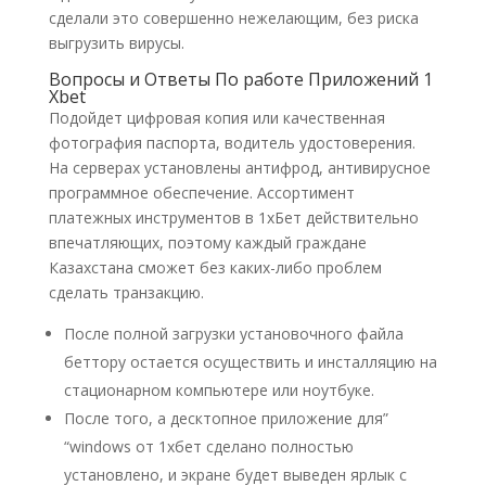
сделали это совершенно нежелающим, без риска
выгрузить вирусы.
Вопросы и Ответы По работе Приложений 1
Xbet
Подойдет цифровая копия или качественная
фотография паспорта, водитель удостоверения.
На серверах установлены антифрод, антивирусное
программное обеспечение. Ассортимент
платежных инструментов в 1хБет действительно
впечатляющих, поэтому каждый граждане
Казахстана сможет без каких-либо проблем
сделать транзакцию.
После полной загрузки установочного файла
беттору остается осуществить и инсталляцию на
стационарном компьютере или ноутбуке.
После того, а десктопное приложение для”
“windows от 1хбет сделано полностью
установлено, и экране будет выведен ярлык с