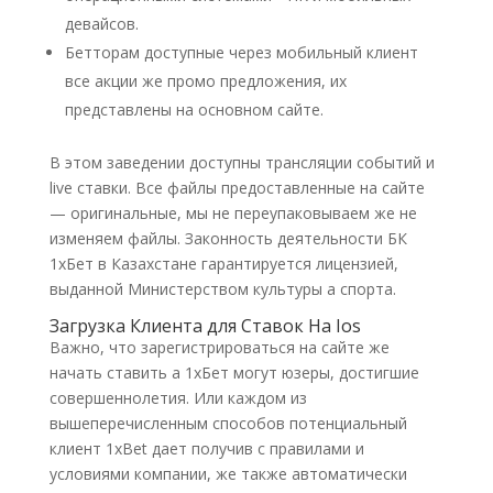
девайсов.
Бетторам доступные через мобильный клиент
все акции же промо предложения, их
представлены на основном сайте.
В этом заведении доступны трансляции событий и
live ставки. Все файлы предоставленные на сайте
— оригинальные, мы не переупаковываем же не
изменяем файлы. Законность деятельности БК
1хБет в Казахстане гарантируется лицензией,
выданной Министерством культуры а спорта.
Загрузка Клиента для Ставок На Ios
Важно, что зарегистрироваться на сайте же
начать ставить а 1хБет могут юзеры, достигшие
совершеннолетия. Или каждом из
вышеперечисленным способов потенциальный
клиент 1xBet дает получив с правилами и
условиями компании, же также автоматически