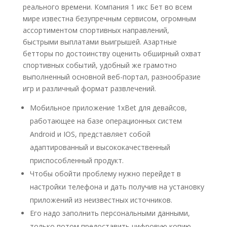
реального времени. Компания 1 икс Бет во всем
мире известна безупречным сервисом, огромным
ассортиментом спортивных направлений,
быстрыми выплатами выигрышей. Азартные
бетторы по достоинству оценить обширный охват
спортивных событий, удобный же грамотно
выполненный основной веб-портал, разнообразие
игр и различный формат развлечений.
Мобильное приложение 1xBet для девайсов,
работающее на базе операционных систем
Android и IOS, представляет собой
адаптированный и высококачественный
приспособленный продукт.
Чтобы обойти проблему нужно перейдет в
настройки телефона и дать получив на установку
приложений из неизвестных источников.
Его надо заполнить персональными данными,
только потом предоставить цифровую копию