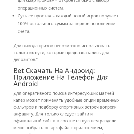
для смартфонов» – откроется окно с выбор
операционных систем.
Суть ее простая – каждый новый игрок получает
100% остального суммы за первое пополнение
счета.
Дли вывода призов невозможно использовать
только их пути, которые предназначались для
депозитов.”
Bet Скачать На Андроид:
Приложение На Телефон Для
Android
Для оперативного поиска интересующих матчей
капер может применять удобные опции временных
фильтров и подборку спортивных встреч вопреки
алфавиту. Для только следует зайти и
официальный сайт и в соответствующем разделе
меню выбрать он apk файл с приложением,