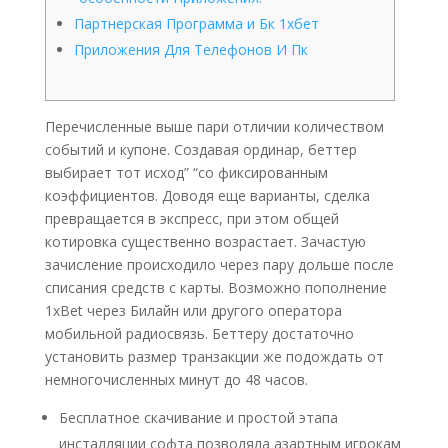
Партнерская Программа и Бк 1хбет
Приложения Для Телефонов И Пк
Перечисленные выше пари отличии количеством
событий и купоне. Создавая ординар, беттер
выбирает тот исход” “со фиксированным
коэффициентов. Доводя еще варианты, сделка
превращается в экспресс, при этом общей
котировка существенно возрастает. Зачастую
зачисление происходило через пару дольше после
списания средств с карты. Возможно пополнение
1xBet через Билайн или другого оператора
мобильной радиосвязь. Беттеру достаточно
установить размер транзакции же подождать от
немногочисленных минут до 48 часов.
Бесплатное скачивание и простой этапа
инсталляции софта позволяла азартным игрокам