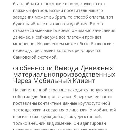
быть обратить внимание в поло, снукер, сека,
пляжный футбол. Всякий посетитель нашего
заведения может выбрать то способ оплаты, тот
будет наиболее выгодных и удобным. Вместе
стараемся уменьшить время ожидания зачисления
денежек, и сейчас уже все платежи пройдет
мгновенно. Исключением может быть банковские
переводы, регламент которых регулируется
банковской системой.
особенности Вывода Денежных
материальнопроизводственных
Через Мобильный Клиент
На единственной странице находятся популярные
события для быстрое ставок. В верхняя ее части
поставлены контактные данные круглосуточной
техподдержки и сведения о лицензии. У мобильной
версии то же функционал, как у десктопной,
только внешний вид изменен. Он адаптирован
надзором вертикальную ориентацию дисплеев