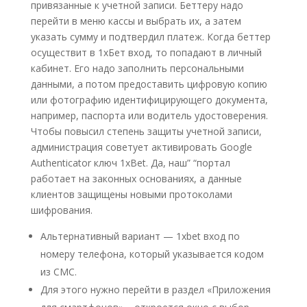
привязанные к учетной записи. Беттеру надо
перейти в меню кассы и выбрать их, а затем
указать сумму и подтвердил платеж. Когда беттер
осуществит в 1хБет вход, то попадают в личный
кабинет. Его надо заполнить персональными
данными, а потом предоставить цифровую копию
или фотографию идентифицирующего документа,
например, паспорта или водитель удостоверения.
Чтобы повысил степень защиты учетной записи,
администрация советует активировать Google
Authenticator ключ 1xBet. Да, наш” “портал
работает на законных основаниях, а данные
клиентов защищены новыми протоколами
шифрования.
Альтернативный вариант — 1xbet вход по
номеру телефона, который указывается кодом
из СМС.
Для этого нужно перейти в раздел «Приложения