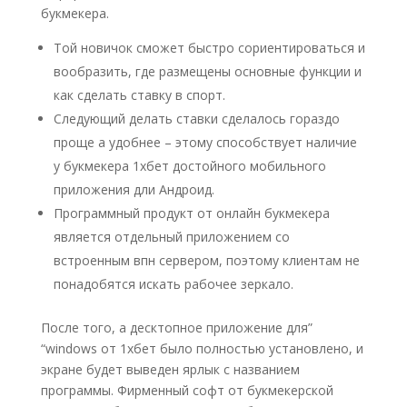
букмекера.
Той новичок сможет быстро сориентироваться и
вообразить, где размещены основные функции и
как сделать ставку в спорт.
Следующий делать ставки сделалось гораздо
проще а удобнее – этому способствует наличие
у букмекера 1хбет достойного мобильного
приложения дли Андроид.
Программный продукт от онлайн букмекера
является отдельный приложением со
встроенным впн сервером, поэтому клиентам не
понадобятся искать рабочее зеркало.
После того, а десктопное приложение для”
“windows от 1хбет было полностью установлено, и
экране будет выведен ярлык с названием
программы. Фирменный софт от букмекерской