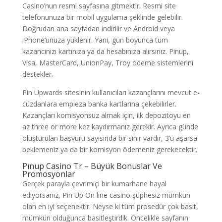
Casino’nun resmi sayfasına gitmektir. Resmi site
telefonunuza bir mobil uygulama şeklinde gelebilir.
Doğrudan ana sayfadan indirilir ve Android veya
iPhone’unuza yüklenir. Yani, gün boyunca tüm
kazancınızı kartınıza ya da hesabınıza alırsınız. Pinup,
Visa, MasterCard, UnionPay, Troy ödeme sistemlerini
destekler.
Pin Upwards sitesinin kullanıcıları kazançlarını mevcut e-
cüzdanlara empieza banka kartlarına çekebilirler.
Kazançları komisyonsuz almak için, ilk depozitoyu en
az three or more kez kaydırmanız gerekir. Ayrıca günde
oluşturulan başvuru sayısında bir sınır vardır, 3’ü aşarsa
beklemeniz ya da bir komisyon ödemeniz gerekecektir.
Pınup Casino Tr – Büyük Bonuslar Ve
Promosyonlar
Gerçek parayla çevrimiçi bir kumarhane hayal
ediyorsanız, Pin Up On line casino şüphesiz mümkün
olan en iyi seçenektir. Neyse ki tüm prosedür çok basit,
mümkün olduğunca basitleştirdik. Öncelikle sayfanın