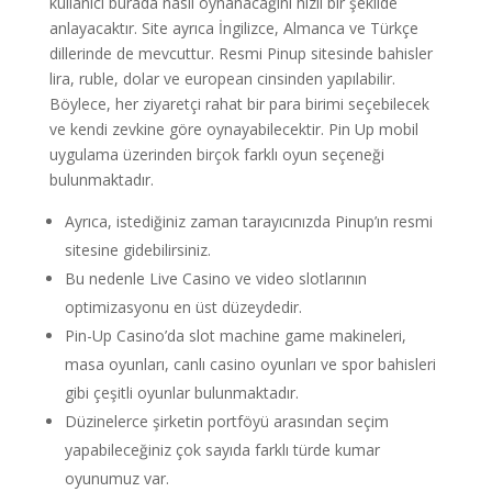
kullanıcı burada nasıl oynanacağını hızlı bir şekilde
anlayacaktır. Site ayrıca İngilizce, Almanca ve Türkçe
dillerinde de mevcuttur. Resmi Pinup sitesinde bahisler
lira, ruble, dolar ve european cinsinden yapılabilir.
Böylece, her ziyaretçi rahat bir para birimi seçebilecek
ve kendi zevkine göre oynayabilecektir. Pin Up mobil
uygulama üzerinden birçok farklı oyun seçeneği
bulunmaktadır.
Ayrıca, istediğiniz zaman tarayıcınızda Pinup’ın resmi
sitesine gidebilirsiniz.
Bu nedenle Live Casino ve video slotlarının
optimizasyonu en üst düzeydedir.
Pin-Up Casino’da slot machine game makineleri,
masa oyunları, canlı casino oyunları ve spor bahisleri
gibi çeşitli oyunlar bulunmaktadır.
Düzinelerce şirketin portföyü arasından seçim
yapabileceğiniz çok sayıda farklı türde kumar
oyunumuz var.