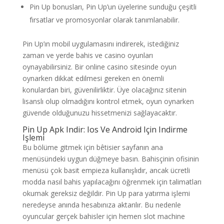
Pin Up bonusları, Pin Up’un üyelerine sunduğu çeşitli
fırsatlar ve promosyonlar olarak tanımlanabilir.
Pin Up’ın mobil uygulamasını indirerek, istediğiniz
zaman ve yerde bahis ve casino oyunları
oynayabilirsiniz. Bir online casino sitesinde oyun
oynarken dikkat edilmesi gereken en önemli
konulardan biri, güvenilirliktir. Üye olacağınız sitenin
lisanslı olup olmadığını kontrol etmek, oyun oynarken
güvende olduğunuzu hissetmenizi sağlayacaktır.
Pin Up Apk Indir: Ios Ve Android Için Indirme
Işlemi
Bu bölüme gitmek için bêtisier sayfanın ana
menüsündeki uygun düğmeye basın. Bahisçinin ofisinin
menüsü çok basit empieza kullanışlıdır, ancak ücretli
modda nasıl bahis yapılacağını öğrenmek için talimatları
okumak gereksiz değildir. Pin Up para yatırma işlemi
neredeyse anında hesabınıza aktarılır. Bu nedenle
oyuncular gerçek bahisler için hemen slot machine