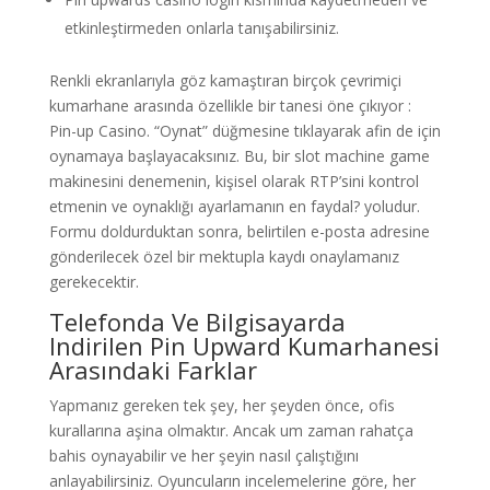
etkinleştirmeden onlarla tanışabilirsiniz.
Renkli ekranlarıyla göz kamaştıran birçok çevrimiçi
kumarhane arasında özellikle bir tanesi öne çıkıyor :
Pin-up Casino. “Oynat” düğmesine tıklayarak afin de için
oynamaya başlayacaksınız. Bu, bir slot machine game
makinesini denemenin, kişisel olarak RTP’sini kontrol
etmenin ve oynaklığı ayarlamanın en faydal? yoludur.
Formu doldurduktan sonra, belirtilen e-posta adresine
gönderilecek özel bir mektupla kaydı onaylamanız
gerekecektir.
Telefonda Ve Bilgisayarda
Indirilen Pin Upward Kumarhanesi
Arasındaki Farklar
Yapmanız gereken tek şey, her şeyden önce, ofis
kurallarına aşina olmaktır. Ancak um zaman rahatça
bahis oynayabilir ve her şeyin nasıl çalıştığını
anlayabilirsiniz. Oyuncuların incelemelerine göre, her