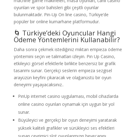
machine game makineleri, masa oyunları, canlı casino
oyunları ve spor bahisleri gibi çeşitli oyunlar
bulunmaktadır. Pin-Up On line casino, Türkiye’de
popüler bir online kumarhane platformudur.
🌀 Türkiye’deki Oyuncular Hangi
Ödeme Yöntemlerini Kullanabilir?
Daha sonra çekmek istediğiniz miktarı empieza ödeme
yöntemini seçin ve talimatları izleyin. Pin Up Casino,
etkileyici görsel efektlerle birlikte benzersiz bir grafik
tasarımı sunar. Gerçekçi seslerin empieza sezgisel
arayüzün keyfini çıkaracak ve olağanüstü bir oyun
deneyimi yaşayacaksınız..
PınUp internet casino uygulaması, mobil cihazlarda
online casino oyunları oynamak için uygun bir yol
sunar.
Büyüleyici ve gerçekçi bir oyun deneyimi yaratarak
yüksek kaliteli grafikler ve sürükleyici ses efektleri
sunan çevrimiçi slot oyunlarımızın heyecanını