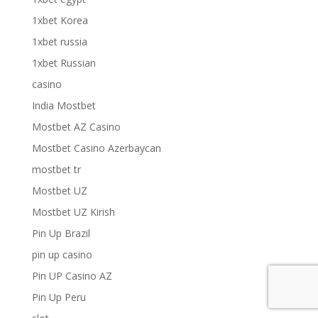
1xbet Korea
1xbet russia
1xbet Russian
casino
India Mostbet
Mostbet AZ Casino
Mostbet Casino Azerbaycan
mostbet tr
Mostbet UZ
Mostbet UZ Kirish
Pin Up Brazil
pin up casino
Pin UP Casino AZ
Pin Up Peru