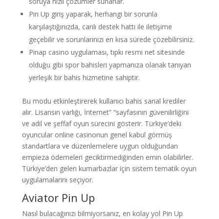
soruya hızlı çözümler sunarlar.
Pin Up giriş yaparak, herhangi bir sorunla
karşılaştığınızda, canlı destek hattı ile iletişime
geçebilir ve sorunlarınızı en kısa sürede çözebilirsiniz.
Pinap casino uygulaması, tıpkı resmi net sitesinde
olduğu gibi spor bahisleri yapmanıza olanak tanıyan
yerleşik bir bahis hizmetine sahiptir.
Bu modu etkinleştirerek kullanıcı bahis sanal krediler
alır. Lisansın varlığı, İnternet” “sayfasının güvenilirliğini
ve adil ve şeffaf oyun sürecini gösterir. Türkiye’deki
oyuncular online casinonun genel kabul görmüş
standartlara ve düzenlemelere uygun olduğundan
empieza ödemeleri geciktirmediğinden emin olabilirler.
Türkiye’den gelen kumarbazlar için sistem tematik oyun
uygulamalarını seçiyor.
Aviator Pin Up
Nasıl bulacağınızı bilmiyorsanız, en kolay yol Pin Up