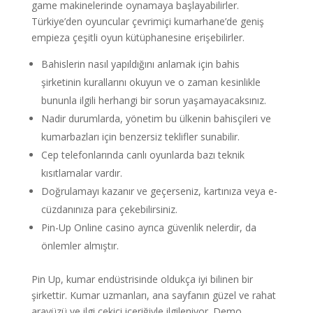
game makinelerinde oynamaya başlayabilirler.
Türkiye’den oyuncular çevrimiçi kumarhane’de geniş
empieza çeşitli oyun kütüphanesine erişebilirler.
Bahislerin nasıl yapıldığını anlamak için bahis
şirketinin kurallarını okuyun ve o zaman kesinlikle
bununla ilgili herhangi bir sorun yaşamayacaksınız.
Nadir durumlarda, yönetim bu ülkenin bahisçileri ve
kumarbazları için benzersiz teklifler sunabilir.
Cep telefonlarında canlı oyunlarda bazı teknik
kısıtlamalar vardır.
Doğrulamayı kazanır ve geçerseniz, kartınıza veya e-
cüzdanınıza para çekebilirsiniz.
Pin-Up Online casino ayrıca güvenlik nelerdir, da
önlemler almıştır.
Pin Up, kumar endüstrisinde oldukça iyi bilinen bir
şirkettir. Kumar uzmanları, ana sayfanın güzel ve rahat
arayüzü ve ilgi çekici içeriğiyle ilgileniyor. Demo