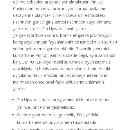
edilme sebepleri arasında yer almaktadır. Pin Up
Casino’nun bonus ve promosyon kampanyalarının
detaylarına ulaşmak için Pin Upwards resmi sitesi
üzerinden güncel giriş adresi üzerinden kayıt olmanız
gerekmektedir. Pin Upward kayıt işlemini
gerçekleştirdikten sonra, bonus empieza promosyon
kampanyalarından faydalanabilmek için belirtilen şartları
yerine getirmeniz gerekmektedir. Güvenilir çevrimiçi
kumarhane Pin Up, yalnızca sitede değil, aynı zamanda
bir COMPUTER veya mobil sürümdeki oyun istemcisi
aracılığıyla da bahis oynamanıza olanak tanır. Her iki
uygulama da ücretsizdir, ancak iki seçenekten birini
indirmeden önce nasıl farklı olduklarını anlamanız
gerekir.
Pin Upwards bahis programındaki bahisçi moduna
gelince, önce ona geçmelisiniz.
Ödeme yöntemleri ve güvenlik, Türkiye’deki
kumarhanelerde büyük önem taşımaktadır.
Pin upwards casino login kısmında kaydetmeden ve