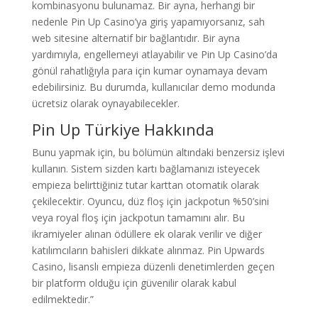
kombinasyonu bulunamaz. Bir ayna, herhangi bir
nedenle Pin Up Casino’ya giriş yapamıyorsanız, sah
web sitesine alternatif bir bağlantıdır. Bir ayna
yardımıyla, engellemeyi atlayabilir ve Pin Up Casino’da
gönül rahatlığıyla para için kumar oynamaya devam
edebilirsiniz. Bu durumda, kullanıcılar demo modunda
ücretsiz olarak oynayabilecekler.
Pin Up Türkiye Hakkında
Bunu yapmak için, bu bölümün altındaki benzersiz işlevi
kullanın. Sistem sizden kartı bağlamanızı isteyecek
empieza belirttiğiniz tutar karttan otomatik olarak
çekilecektir. Oyuncu, düz floş için jackpotun %50’sini
veya royal floş için jackpotun tamamını alır. Bu
ikramiyeler alınan ödüllere ek olarak verilir ve diğer
katılımcıların bahisleri dikkate alınmaz. Pin Upwards
Casino, lisanslı empieza düzenli denetimlerden geçen
bir platform olduğu için güvenilir olarak kabul
edilmektedir.”