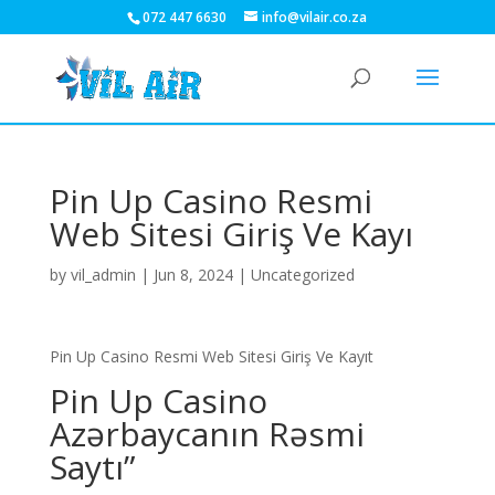
072 447 6630
info@vilair.co.za
Pin Up Casino Resmi
Web Sitesi Giriş Ve Kayı
by
vil_admin
|
Jun 8, 2024
|
Uncategorized
Pin Up Casino Resmi Web Sitesi Giriş Ve Kayıt
Pin Up Casino ️
Azərbaycanın Rəsmi
Saytı”