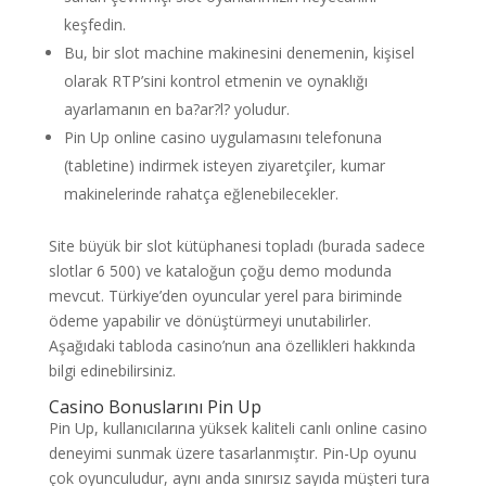
keşfedin.
Bu, bir slot machine makinesini denemenin, kişisel
olarak RTP’sini kontrol etmenin ve oynaklığı
ayarlamanın en ba?ar?l? yoludur.
Pin Up online casino uygulamasını telefonuna
(tabletine) indirmek isteyen ziyaretçiler, kumar
makinelerinde rahatça eğlenebilecekler.
Site büyük bir slot kütüphanesi topladı (burada sadece
slotlar 6 500) ve kataloğun çoğu demo modunda
mevcut. Türkiye’den oyuncular yerel para biriminde
ödeme yapabilir ve dönüştürmeyi unutabilirler.
Aşağıdaki tabloda casino’nun ana özellikleri hakkında
bilgi edinebilirsiniz.
Casino Bonuslarını Pin Up
Pin Up, kullanıcılarına yüksek kaliteli canlı online casino
deneyimi sunmak üzere tasarlanmıştır. Pin-Up oyunu
çok oyunculudur, aynı anda sınırsız sayıda müşteri tura