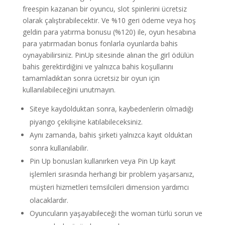
freespin kazanan bir oyuncu, slot spinlerini ücretsiz
olarak çalıştırabilecektir. Ve %10 geri ödeme veya hoş
geldin para yatırma bonusu (%120) ile, oyun hesabına
para yatırmadan bonus fonlarla oyunlarda bahis
oynayabilirsiniz. PinUp sitesinde alınan the girl ödülün
bahis gerektirdiğini ve yalnızca bahis koşullarını
tamamladıktan sonra ücretsiz bir oyun için
kullanılabileceğini unutmayın.
Siteye kaydolduktan sonra, kaybedenlerin olmadığı
piyango çekilişine katılabileceksiniz.
Aynı zamanda, bahis şirketi yalnızca kayıt olduktan
sonra kullanılabilir.
Pin Up bonusları kullanırken veya Pin Up kayıt
işlemleri sırasında herhangi bir problem yaşarsanız,
müşteri hizmetleri temsilcileri dimension yardımcı
olacaklardır.
Oyuncuların yaşayabileceği the woman türlü sorun ve