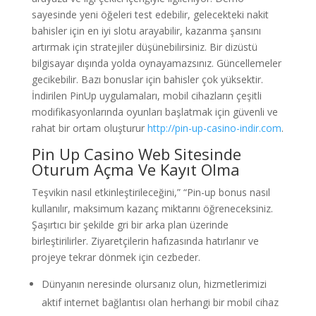
sayesinde yeni öğeleri test edebilir, gelecekteki nakit
bahisler için en iyi slotu arayabilir, kazanma şansını
artırmak için stratejiler düşünebilirsiniz. Bir dizüstü
bilgisayar dışında yolda oynayamazsınız. Güncellemeler
gecikebilir. Bazı bonuslar için bahisler çok yüksektir.
İndirilen PinUp uygulamaları, mobil cihazların çeşitli
modifikasyonlarında oyunları başlatmak için güvenli ve
rahat bir ortam oluşturur
http://pin-up-casino-indir.com
.
Pin Up Casino Web Sitesinde
Oturum Açma Ve Kayıt Olma
Teşvikin nasıl etkinleştirileceğini,” “Pin-up bonus nasıl
kullanılır, maksimum kazanç miktarını öğreneceksiniz.
Şaşırtıcı bir şekilde gri bir arka plan üzerinde
birleştirilirler. Ziyaretçilerin hafızasında hatırlanır ve
projeye tekrar dönmek için cezbeder.
Dünyanın neresinde olursanız olun, hizmetlerimizi
aktif internet bağlantısı olan herhangi bir mobil cihaz