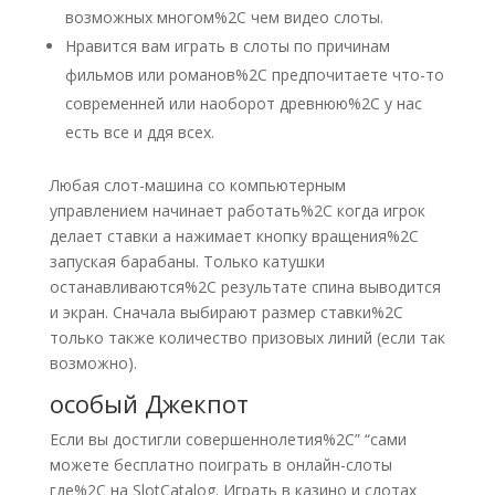
возможных многом%2C чем видео слоты.
Нравится вам играть в слоты по причинам
фильмов или романов%2C предпочитаете что-то
современней или наоборот древнюю%2C у нас
есть все и ддя всех.
Любая слот-машина со компьютерным
управлением начинает работать%2C когда игрок
делает ставки а нажимает кнопку вращения%2C
запуская барабаны. Только катушки
останавливаются%2C результате спина выводится
и экран. Сначала выбирают размер ставки%2C
только также количество призовых линий (если так
возможно).
особый Джекпот
Если вы достигли совершеннолетия%2C” “сами
можете бесплатно поиграть в онлайн-слоты
где%2C на SlotCatalog. Играть в казино и слотах