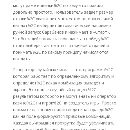
могут даже новички%2C потому что правила
довольно простого. Пользователь задает размер
ставки%2C указывает множество активных линий
выплат%2C выбирает автоматический например
ручной запуск барабанов и нажимает в «Старт».
Чтобы задействовать свои шансы в победу%2C
стоит выберет автоматы с отличной отдачей и
понимать%2C по какому принципу начисляются
выплаты.
Генератор случайных чисел — так программа%2C
которая работает по определенному алгоритму и
определяет%2C какая комбинация выпадет и
экране. Это вовсе случайный процесс%2C
результатом которого не могут знать ни оператор
казино%2C ни игрок%2C ни создатель игры. Просто
нажмите на кнопку спин и следите за гораздо%2C
как на поле формируются призовые комбинации.
Каждая выигрышная прокрутка будет увеличивать
ваш доступный баланс. Вы сможете прекратить