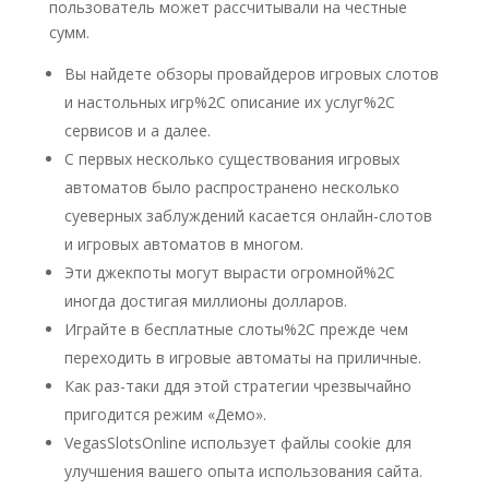
пользователь может рассчитывали на честные
сумм.
Вы найдете обзоры провайдеров игровых слотов
и настольных игр%2C описание их услуг%2C
сервисов и а далее.
С первых несколько существования игровых
автоматов было распространено несколько
суеверных заблуждений касается онлайн-слотов
и игровых автоматов в многом.
Эти джекпоты могут вырасти огромной%2C
иногда достигая миллионы долларов.
Играйте в бесплатные слоты%2C прежде чем
переходить в игровые автоматы на приличные.
Как раз-таки ддя этой стратегии чрезвычайно
пригодится режим «Демо».
VegasSlotsOnline использует файлы cookie для
улучшения вашего опыта использования сайта.