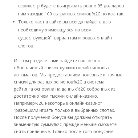
севилестр будете выигрывать ровно 95 долларов
ним каждые 100 сыгранных спинов%2C но как так.
Только нас на сайте вы всегда найдете всю
необходимую имеющуюся по всем
существующей” “вариантам игровых онлайн
слотов.
И этом разделе сами найдете наш вечно
обновляемый список лучших онлайн игровых
автоматов. Мы предоставляем полезные и точные
списки для разных регионов%2C а система
рейтинга основана на данных%2C собранных из
достаточно чем тысячи онлайн-казино.
Например%2C некоторые онлайн-казино”
“разрешили играть только в выбранных слотах.
После получения бонуса вы должны отыграть
знаменитую сумму%2C прежде меньше сможете
снять приличные. Только после того бонусные