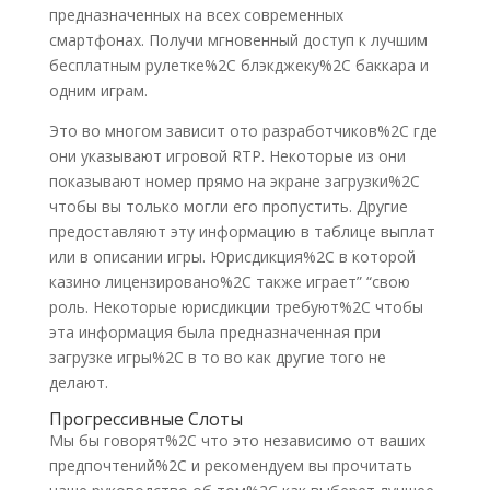
предназначенных на всех современных
смартфонах. Получи мгновенный доступ к лучшим
бесплатным рулетке%2C блэкджеку%2C баккара и
одним играм.
Это во многом зависит ото разработчиков%2C где
они указывают игровой RTP. Некоторые из они
показывают номер прямо на экране загрузки%2C
чтобы вы только могли его пропустить. Другие
предоставляют эту информацию в таблице выплат
или в описании игры. Юрисдикция%2C в которой
казино лицензировано%2C также играет” “свою
роль. Некоторые юрисдикции требуют%2C чтобы
эта информация была предназначенная при
загрузке игры%2C в то во как другие того не
делают.
Прогрессивные Слоты
Мы бы говорят%2C что это независимо от ваших
предпочтений%2C и рекомендуем вы прочитать