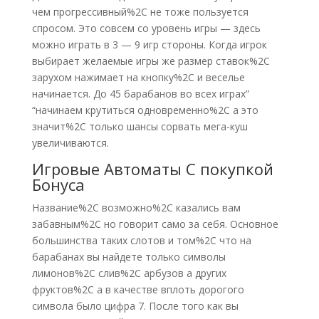
чем прогрессивный%2C не тоже пользуется
спросом. Это совсем со уровень игры — здесь
можно играть в 3 — 9 игр стороны. Когда игрок
выбирает желаемые игры же размер ставок%2C
зарухом нажимает на кнопку%2C и веселье
начинается. До 45 барабанов во всех играх”
“начинаем крутиться одновременно%2C а это
значит%2C только шансы сорвать мега-куш
увеличиваются.
Игровые Автоматы С покупкой
Бонуса
Название%2C возможно%2C казались вам
забавным%2C но говорит само за себя. Основное
большинства таких слотов и том%2C что на
барабанах вы найдете только символы
лимонов%2C слив%2C арбузов а других
фруктов%2C а в качестве вплоть дорогого
символа было цифра 7. После того как вы