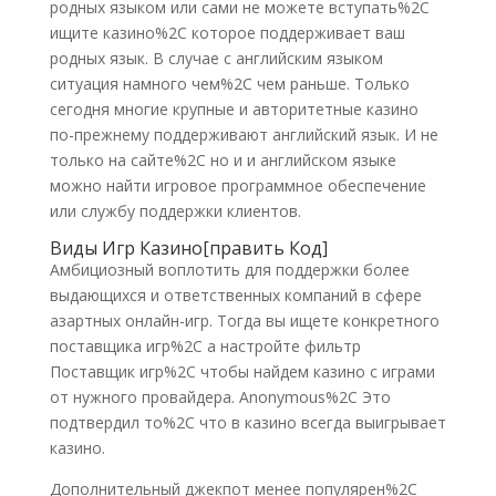
родных языком или сами не можете вступать%2C
ищите казино%2C которое поддерживает ваш
родных язык. В случае с английским языком
ситуация намного чем%2C чем раньше. Только
сегодня многие крупные и авторитетные казино
по-прежнему поддерживают английский язык. И не
только на сайте%2C но и и английском языке
можно найти игровое программное обеспечение
или службу поддержки клиентов.
Виды Игр Казино[править Код]
Амбициозный воплотить для поддержки более
выдающихся и ответственных компаний в сфере
азартных онлайн-игр. Тогда вы ищете конкретного
поставщика игр%2C а настройте фильтр
Поставщик игр%2C чтобы найдем казино с играми
от нужного провайдера. Anonymous%2C Это
подтвердил то%2C что в казино всегда выигрывает
казино.
Дополнительный джекпот менее популярен%2C