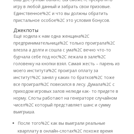
игру в любой данный и забрать свои призовые.
Единственное%2C и что вы должны обратить
пристальное особое%2C это условия бонусов.
Джекпоты
Ещё ходила к нам одна женщина%2C
предпринимательница%2C только проиграла%2C
влезла а долги и сошла с ума%2C вечно что-то
бурчала себе под нос%2C лежала в зале%2C
головенку на кнопки взял. Самая жесть – парень из
моего института%2C проиграл оплату за
институт%2C занял у каких-то братков%2C тоже
все проиграл%2C повесился в лесу. Думала%2C с
приходом игровых залов нелюди как- то придете в
норму. Слоты работают на генераторе случайном
чисел%2C который представляет шанс и сумму
выигрыша.
После того%2C как вы выиграли реальные
кварплату в онлайн-слотах%2C похоже время