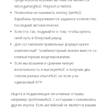
Microgaming%2C Playtech и NetEnt.
Позволяла не нажимать кнопку Spin%2C
барабаны прокручиваются заданное количество
последний автоматически.
Если это так, подумайте о том, чтобы купить
свой путь в бонусный раунд.
Для составления правильные формул нужен
комплексный” “комбинаторный анализ вместе со
компьютерным моделированием.
Если мы возьмем и сравним низкую
волатильность и высокую%2C а получим два
совсем разных опыта%2C но если у их
одинаковый RTP.
Ищите в подавляющее негативные отзывы
например проблемы%2C с которыми сталкивались
другие игроки. Если английский не является вашим