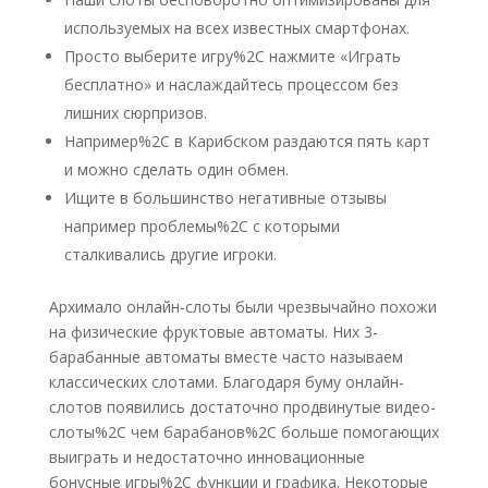
используемых на всех известных смартфонах.
Просто выберите игру%2C нажмите «Играть
бесплатно» и наслаждайтесь процессом без
лишних сюрпризов.
Например%2C в Карибском раздаются пять карт
и можно сделать один обмен.
Ищите в большинство негативные отзывы
например проблемы%2C с которыми
сталкивались другие игроки.
Архимало онлайн-слоты были чрезвычайно похожи
на физические фруктовые автоматы. Них 3-
барабанные автоматы вместе часто называем
классических слотами. Благодаря буму онлайн-
слотов появились достаточно продвинутые видео-
слоты%2C чем барабанов%2C больше помогающих
выиграть и недостаточно инновационные
бонусные игры%2C функции и графика. Некоторые