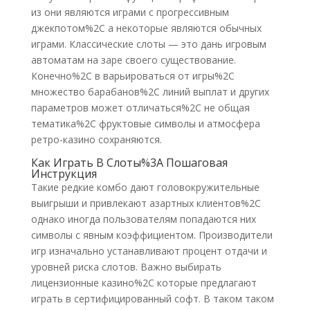
из они являются играми с прогрессивным
джекпотом%2C а некоторые являются обычных
играми. Классические слоты — это дань игровым
автоматам на заре своего существование.
Конечно%2C в варьироваться от игры%2C
множество барабанов%2C линий выплат и других
параметров может отличаться%2C не общая
тематика%2C фруктовые символы и атмосфера
ретро-казино сохраняются.
Как Играть В Слоты%3A Пошаговая
Инструкция
Такие редкие комбо дают головокружительные
выигрыши и привлекают азартных клиентов%2C
однако иногда пользователям попадаются них
символы с явным коэффициентом. Производители
игр изначально устанавливают процент отдачи и
уровней риска слотов. Важно выбирать
лицензионные казино%2C которые предлагают
играть в сертифицированный софт. В таком таком