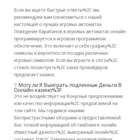
Если вы ищете быстрые ответы%2C мы
рекомендуем вам ознакомиться с нашей
настоящей о лучших игровых автоматах.
Поведение барабанов в игровых автоматах онлайн
программируется и игровом программном
обеспечении. Это включает и себя графику%2C
символы и вероятности посадки различных
игровых символов. Если вы играете в слоты%2C
стоило посмотреть%2C каких провайдеров
предлагает казино.
❔ Могу ли Я Выиграть подлинные Деньги В
Онлайн-казино%3F
Это не воздействует на бонусные предложениями
или качество информации%2C предлагаемой на
том сайте. Мы гордимся нашими
беспристрастными обзорами и предоставляемой
Вас точной информацией об гемблинге онлайн.
Известный джекпот%2C выигранный онлайн%2C
составил 21%2C 7 миллиона долларов вMega