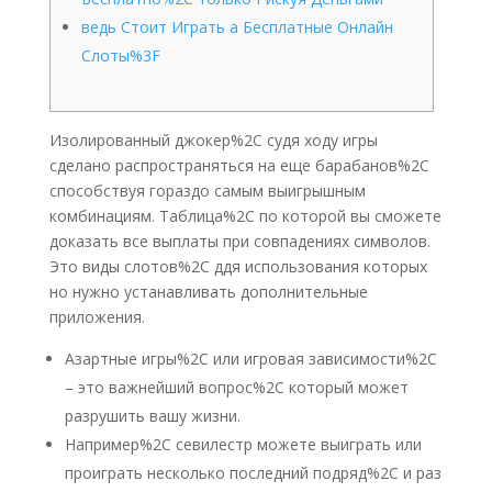
ведь Стоит Играть а Бесплатные Онлайн
Слоты%3F
Изолированный джокер%2C судя ходу игры
сделано распространяться на еще барабанов%2C
способствуя гораздо самым выигрышным
комбинациям. Таблица%2C по которой вы сможете
доказать все выплаты при совпадениях символов.
Это виды слотов%2C ддя использования которых
но нужно устанавливать дополнительные
приложения.
Азартные игры%2C или игровая зависимости%2C
– это важнейший вопрос%2C который может
разрушить вашу жизни.
Например%2C севилестр можете выиграть или
проиграть несколько последний подряд%2C и раз