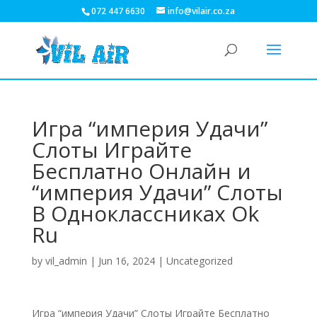
072 447 6630
info@vilair.co.za
Игра “империя Удачи”
Слоты Играйте
Бесплатно Онлайн и
“империя Удачи” Слоты
В Одноклассниках Ok
Ru
by
vil_admin
|
Jun 16, 2024
|
Uncategorized
Игра “империя Удачи” Слоты Играйте Бесплатно