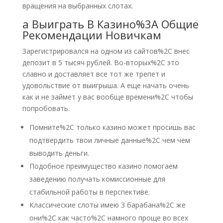
вращения на выбранных слотах.
а Выиграть В Казино%3A Общие
Рекомендации Новичкам
Зарегистрировался на одном из сайтов%2C внес
депозит в 5 тысяч рублей. Во-вторых%2C это
славно и доставляет все тот же трепет и
удовольствие от выигрыша. А еще начать очень
как и не займет у вас вообще времени%2C чтобы
попробовать.
Помните%2C только казино может просишь вас
подтвердить твои личные данные%2C чем чем
выводить деньги.
Подобное преимущество казино помогаем
заведению получать комиссионные для
стабильной работы в перспективе.
Классические слоты имею 3 барабана%2C же
они%2C как часто%2C намного проще во всех