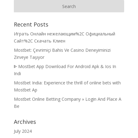
Recent Posts
Играть Онлайн нежелающим%2C Официальный
Сайт%2C Скачать Клиен
Mostbet: Çevrimiçi Bahis Ve Casino Deneyiminizi
Zirveye Taşıyor
ᐈ Mostbet App Download For Android Apk & Ios In
Indi
Mostbet India: Experience the thrill of online bets with
Mostbet Ap
Mostbet Online Betting Company » Login And Place A
Be
Archives
July 2024