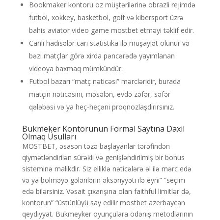
Bookmaker kontoru öz müştərilərinə obrazli rejimdə
futbol, xokkey, basketbol, golf və kibersport üzrə
bahis aviator video game mostbet etməyi təklif edir.
Canlı hadisələr cari statistika ilə müşayiət olunur və
bəzi matçlar görə xirda pəncərədə yayımlanan
videoya baxmaq mümkündür.
Futbol bazarı “matç nəticəsi” mərcləridir, burada
matçın nəticəsini, məsələn, evdə zəfər, səfər
qələbəsi və ya heç-heçəni proqnozlaşdırırsınız.
Bukmeker Kontorunun Formal Saytına Daxil
Olmaq Üsulları
MOSTBET, əsasən təzə başlayanlar tərəfindən
qiymətləndirilən sürəkli və genişləndirilmiş bir bonus
sisteminə malikdir. Siz elliklə nəticələrə əl ilə mərc edə
və ya bölməyə gələnlərin əksəriyyəti ilə eyni” “seçim
edə bilərsiniz. Vəsait çıxarışına olan faithful limitlər də,
kontorun” “üstünlüyü say edilir mostbet azerbaycan
qeydiyyat. Bukmeyker oyunçulara ödəniş metodlarının