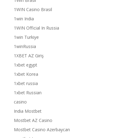
1Win Brasil
1WIN Casino Brasil
1win India
1WIN Official In Russia
1win Turkiye
1winRussia
1XBET AZ Giriş
1xbet egypt
1xbet Korea
1xbet russia
1xbet Russian
casino
India Mostbet
Mostbet AZ Casino
Mostbet Casino Azerbaycan