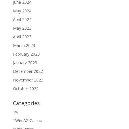
June 2024
May 2024
April 2024
May 2023
April 2023
March 2023
February 2023
January 2023
December 2022
November 2022
October 2022
Categories
1w
1Win AZ Casino